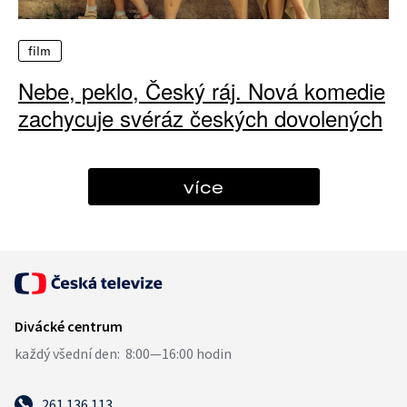
film
Nebe, peklo, Český ráj. Nová komedie
zachycuje svéráz českých dovolených
více
261 136 113