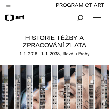
PROGRAM ČT ART
Česká televize
Zpravodajství
Sport
HISTORIE TĚŽBY A
iVysílání
ZPRACOVÁNÍ ZLATA
TV program
1. 1. 2016 - 1. 1. 2038, Jílové u Prahy
Pro děti
edu
Vše o ČT