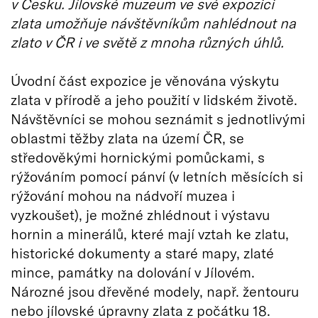
v Česku. Jílovské muzeum ve své expozici
zlata umožňuje návštěvníkům nahlédnout na
zlato v ČR i ve světě z mnoha různých úhlů.
Úvodní část expozice je věnována výskytu
zlata v přírodě a jeho použití v lidském životě.
Návštěvníci se mohou seznámit s jednotlivými
oblastmi těžby zlata na území ČR, se
středověkými hornickými pomůckami, s
rýžováním pomocí pánví (v letních měsících si
rýžování mohou na nádvoří muzea i
vyzkoušet), je možné zhlédnout i výstavu
hornin a minerálů, které mají vztah ke zlatu,
historické dokumenty a staré mapy, zlaté
mince, památky na dolování v Jílovém.
Nározné jsou dřevěné modely, např. žentouru
nebo jílovské úpravny zlata z počátku 18.