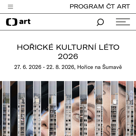
PROGRAM ČT ART
Česká televize
Zpravodajství
Sport
HOŘICKÉ KULTURNÍ LÉTO
iVysílání
2026
TV program
27. 6. 2026 - 22. 8. 2026, Hořice na Šumavě
Pro děti
edu
Vše o ČT