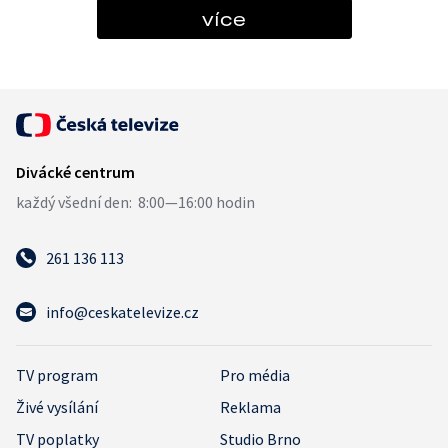
více
261 136 113
info@ceskatelevize.cz
TV program
Pro média
Živé vysílání
Reklama
TV poplatky
Studio Brno