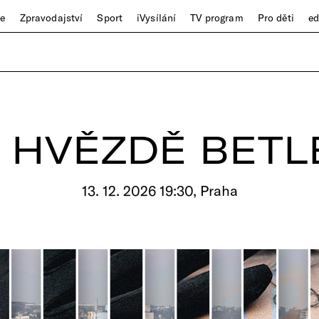
ze
Zpravodajství
Sport
iVysílání
TV program
Pro děti
e
 HVĚZDĚ BET
13. 12. 2026 19:30, Praha