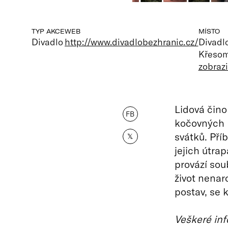
TYP AKCE
WEB
MÍSTO
Divadlo
http://www.divadlobezhranic.cz/
Divadl
Křesom
zobraz
Lidová čino
FB
kočovných h
svátků. Pří
𝕏
jejich útra
provází sou
život nenar
postav, se 
Veškeré inf