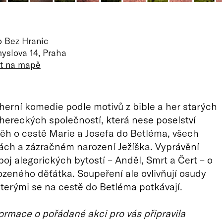
o Bez Hranic
yslova 14, Praha
it na mapě
herní komedie podle motivů z bible a her starých
ereckých společností, která nese poselství
běh o cestě Marie a Josefa do Betléma, všech
pách a zázračném narození Ježíška. Vyprávění
boj alegorických bytostí – Anděl, Smrt a Čert – o
ozeného děťátka. Soupeření ale ovlivňují osudy
kterými se na cestě do Betléma potkávají.
ormace o pořádané akci pro vás připravila