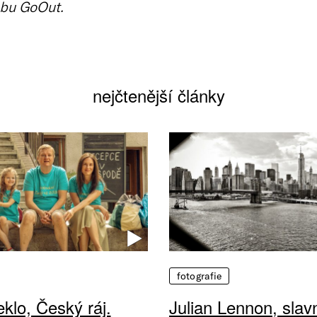
bu GoOut.
nejčtenější články
fotografie
klo, Český ráj.
Julian Lennon, sla