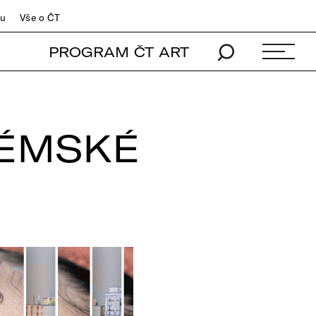
du
Vše o ČT
PROGRAM ČT ART
LÉMSKÉ