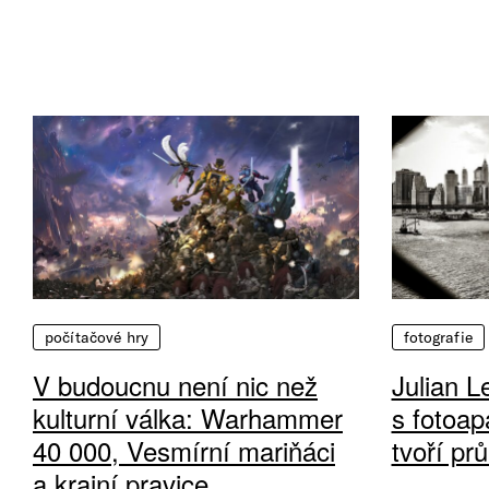
počítačové hry
fotografie
V budoucnu není nic než
Julian L
kulturní válka: Warhammer
s fotoap
40 000, Vesmírní mariňáci
tvoří pr
a krajní pravice