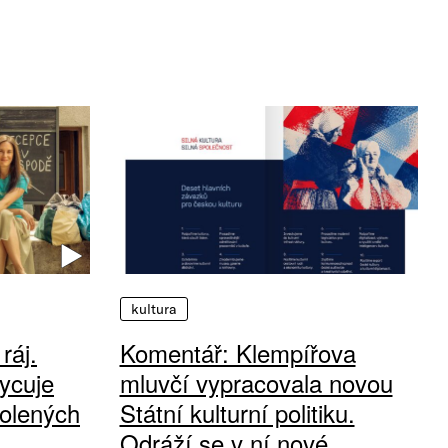
kultura
ráj.
Komentář: Klempířova
ycuje
mluvčí vypracovala novou
olených
Státní kulturní politiku.
Odráží se v ní nové