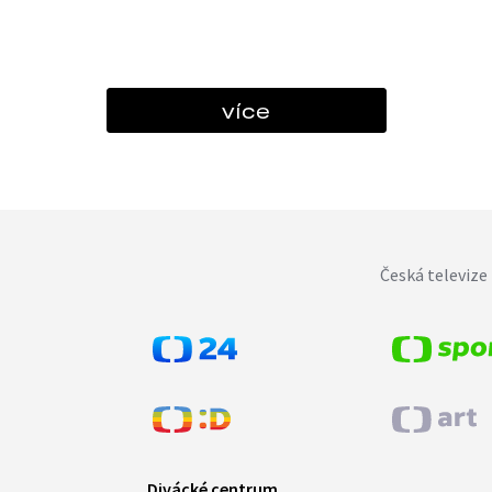
více
Česká televize 