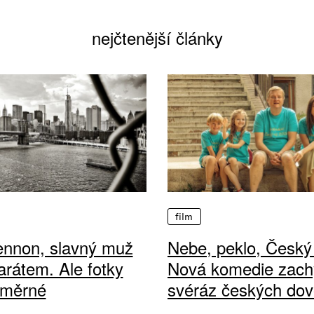
nejčtenější články
film
ennon, slavný muž
Nebe, peklo, Český 
arátem. Ale fotky
Nová komedie zach
ůměrné
svéráz českých dov