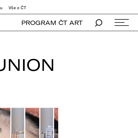
du
Vše o ČT
PROGRAM ČT ART
EUNION