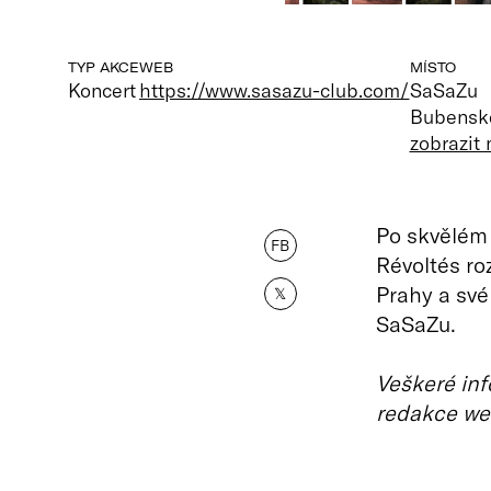
TYP AKCE
WEB
MÍSTO
Koncert
https://www.sasazu-club.com/
SaSaZu
Bubenské
zobrazit
Po skvělém 
FB
Révoltés ro
Prahy a své
𝕏
SaSaZu.
Veškeré inf
redakce we