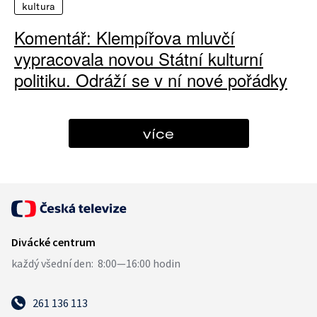
kultura
Komentář: Klempířova mluvčí
vypracovala novou Státní kulturní
politiku. Odráží se v ní nové pořádky
více
261 136 113