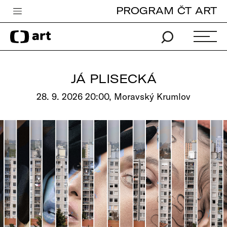
PROGRAM ČT ART
Česká televize
Zpravodajství
Sport
JÁ PLISECKÁ
iVysílání
28. 9. 2026 20:00, Moravský Krumlov
TV program
Pro děti
edu
Vše o ČT