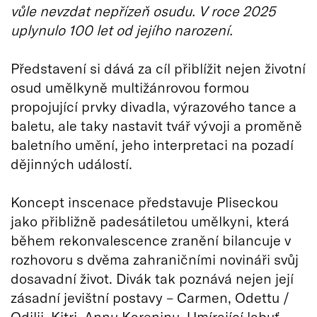
vůle nevzdat nepřízeň osudu. V roce 2025
uplynulo 100 let od jejího narození.
Představení si dává za cíl přiblížit nejen životní
osud umělkyně multižánrovou formou
propojující prvky divadla, výrazového tance a
baletu, ale taky nastavit tvář vývoji a proměně
baletního umění, jeho interpretaci na pozadí
dějinných událostí.
Koncept inscenace představuje Pliseckou
jako přibližně padesátiletou umělkyni, která
během rekonvalescence zranění bilancuje v
rozhovoru s dvěma zahraničními novináři svůj
dosavadní život. Divák tak poznává nejen její
zásadní jevištní postavy – Carmen, Odettu /
Odilii, Kitri, Annu Kareninu, Umírající labuť