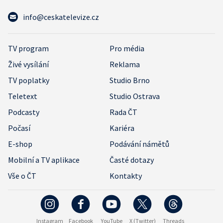
info@ceskatelevize.cz
TV program
Pro média
Živé vysílání
Reklama
TV poplatky
Studio Brno
Teletext
Studio Ostrava
Podcasty
Rada ČT
Počasí
Kariéra
E-shop
Podávání námětů
Mobilní a TV aplikace
Časté dotazy
Vše o ČT
Kontakty
Instagram
Facebook
YouTube
X (Twitter)
Threads