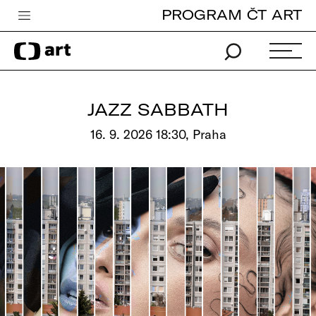
PROGRAM ČT ART
Česká televize
Zpravodajství
Sport
JAZZ SABBATH
iVysílání
16. 9. 2026 18:30, Praha
TV program
Pro děti
edu
Vše o ČT