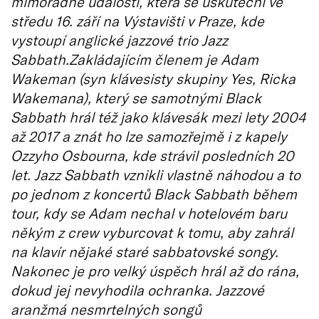
mimořádné události, která se uskuteční ve
středu 16. září na Výstavišti v Praze, kde
vystoupí anglické jazzové trio Jazz
Sabbath.Zakládajícím členem je Adam
Wakeman (syn klávesisty skupiny Yes, Ricka
Wakemana), který se samotnými Black
Sabbath hrál též jako klávesák mezi lety 2004
až 2017 a znát ho lze samozřejmě i z kapely
Ozzyho Osbourna, kde strávil posledních 20
let. Jazz Sabbath vznikli vlastně náhodou a to
po jednom z koncertů Black Sabbath během
tour, kdy se Adam nechal v hotelovém baru
někým z crew vyburcovat k tomu, aby zahrál
na klavír nějaké staré sabbatovské songy.
Nakonec je pro velký úspěch hrál až do rána,
dokud jej nevyhodila ochranka. Jazzové
aranžmá nesmrtelných songů