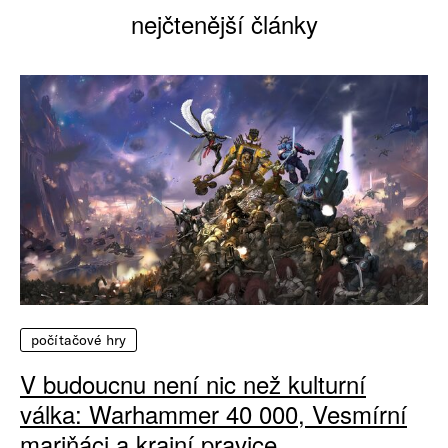
nejčtenější články
počítačové hry
V budoucnu není nic než kulturní
válka: Warhammer 40 000, Vesmírní
mariňáci a krajní pravice