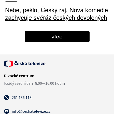
Nebe, peklo, Český ráj. Nová komedie
zachycuje svéráz českých dovolených
více
261 136 113
info@ceskatelevize.cz