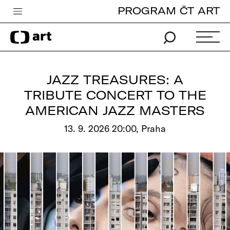
PROGRAM ČT ART
Česká televize
Zpravodajství
Sport
JAZZ TREASURES: A
iVysílání
TRIBUTE CONCERT TO THE
AMERICAN JAZZ MASTERS
TV program
13. 9. 2026 20:00, Praha
Pro děti
edu
Vše o ČT