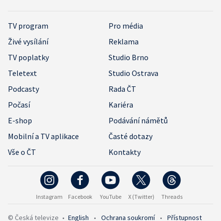
TV program
Pro média
Živé vysílání
Reklama
TV poplatky
Studio Brno
Teletext
Studio Ostrava
Podcasty
Rada ČT
Počasí
Kariéra
E-shop
Podávání námětů
Mobilní a TV aplikace
Časté dotazy
Vše o ČT
Kontakty
Instagram
Facebook
YouTube
X (Twitter)
Threads
© Česká televize
•
English
•
Ochrana soukromí
•
Přístupnost