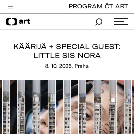
PROGRAM ČT ART
Česká televize
Zpravodajství
Sport
KÄÄRIJÄ + SPECIAL GUEST:
iVysílání
LITTLE SIS NORA
TV program
8. 10. 2026, Praha
Pro děti
edu
Vše o ČT