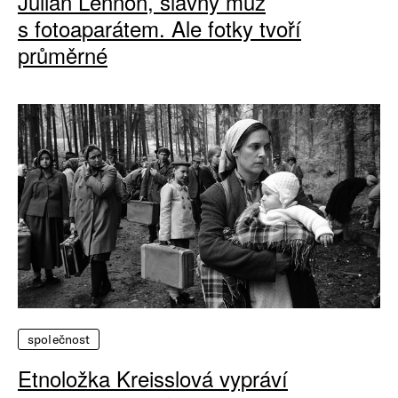
Julian Lennon, slavný muž
s fotoaparátem. Ale fotky tvoří
průměrné
společnost
Etnoložka Kreisslová vypráví