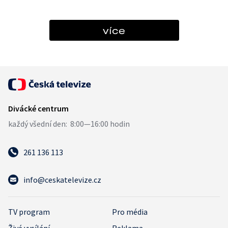
více
261 136 113
info@ceskatelevize.cz
TV program
Pro média