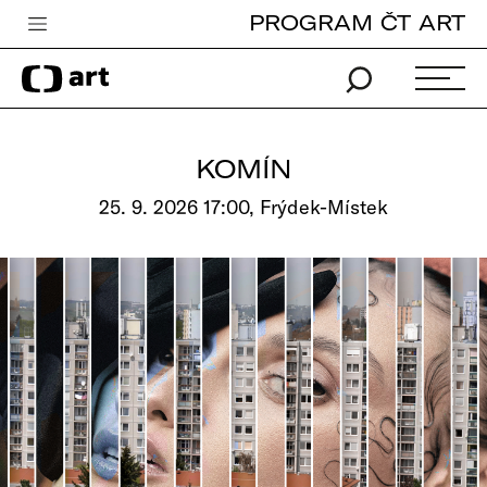
PROGRAM ČT ART
Česká televize
Zpravodajství
Sport
KOMÍN
iVysílání
25. 9. 2026 17:00, Frýdek-Místek
TV program
Pro děti
edu
Vše o ČT