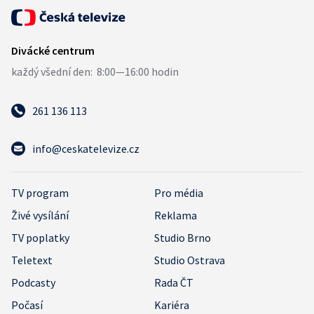
261 136 113
info@ceskatelevize.cz
TV program
Pro média
Živé vysílání
Reklama
TV poplatky
Studio Brno
Teletext
Studio Ostrava
Podcasty
Rada ČT
Počasí
Kariéra