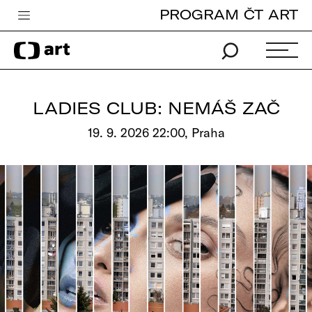
PROGRAM ČT ART
Česká televize
Zpravodajství
Sport
LADIES CLUB: NEMÁŠ ZAČ
iVysílání
19. 9. 2026 22:00, Praha
TV program
Pro děti
edu
Vše o ČT