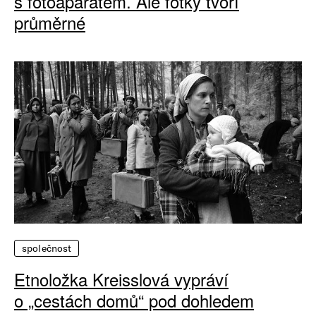
s fotoaparátem. Ale fotky tvoří
průměrné
společnost
Etnoložka Kreisslová vypráví
o „cestách domů“ pod dohledem