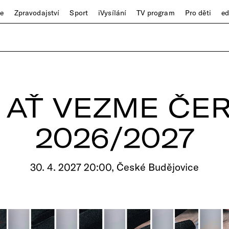
ze
Zpravodajství
Sport
iVysílání
TV program
Pro děti
e
 AŤ VEZME ČE
2026/2027
30. 4. 2027 20:00, České Budějovice