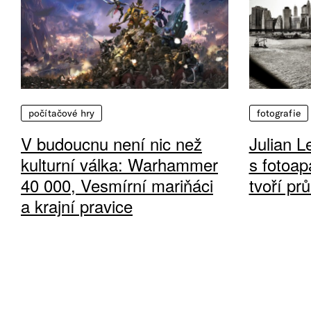
počítačové hry
fotografie
V budoucnu není nic než
Julian L
kulturní válka: Warhammer
s fotoap
40 000, Vesmírní mariňáci
tvoří pr
a krajní pravice