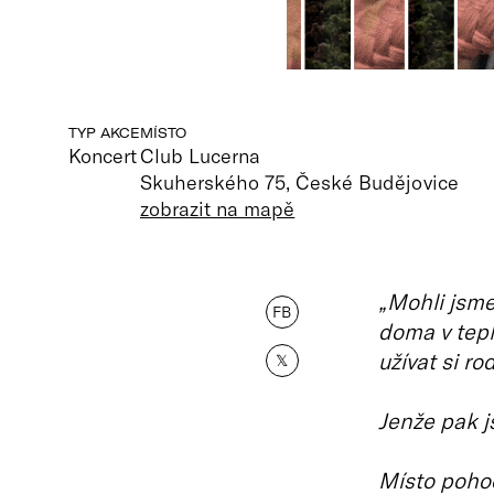
TYP AKCE
MÍSTO
Koncert
Club Lucerna
Skuherského 75, České Budějovice
zobrazit na mapě
„Mohli jsme
FB
doma v teple
užívat si r
𝕏
Jenže pak js
Místo poho