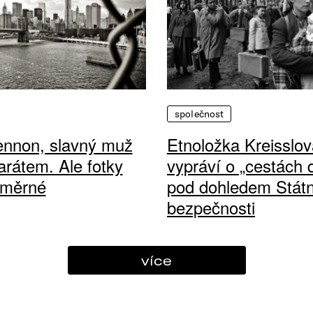
společnost
ennon, slavný muž
Etnoložka Kreisslov
arátem. Ale fotky
vypráví o „cestách
ůměrné
pod dohledem Státn
bezpečnosti
více