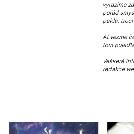
vyrazíme za
pořád smysl
pekla, troc
Ať vezme če
tom pojeďte
Veškeré inf
redakce we