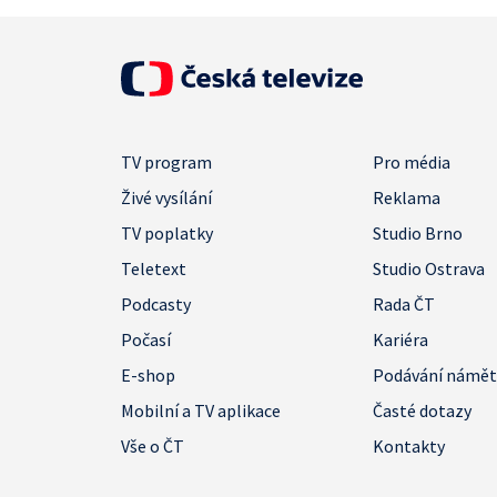
TV program
Pro média
Živé vysílání
Reklama
TV poplatky
Studio Brno
Teletext
Studio Ostrava
Podcasty
Rada ČT
Počasí
Kariéra
E-shop
Podávání námě
Mobilní a TV aplikace
Časté dotazy
Vše o ČT
Kontakty