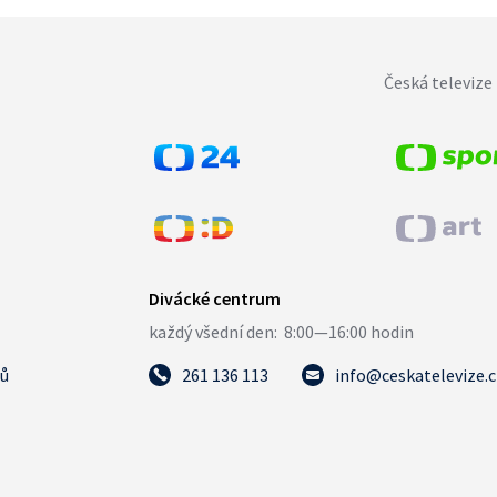
Česká televize 
tů
261 136 113
info@ceskatelevize.