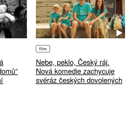
film
á
Nebe, peklo, Český ráj.
 domů“
Nová komedie zachycuje
í
svéráz českých dovolených