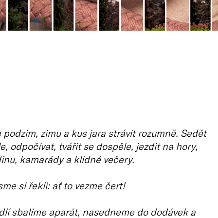
 podzim, zimu a kus jara strávit rozumně. Sedět
, odpočívat, tvářit se dospěle, jezdit na hory,
odinu, kamarády a klidné večery.
me si řekli: ať to vezme čert!
dlí sbalíme aparát, nasedneme do dodávek a