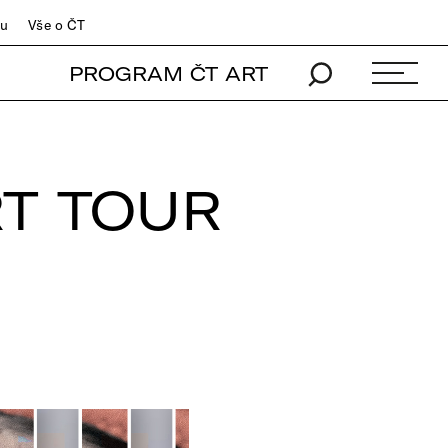
du
Vše o ČT
PROGRAM ČT ART
RT TOUR