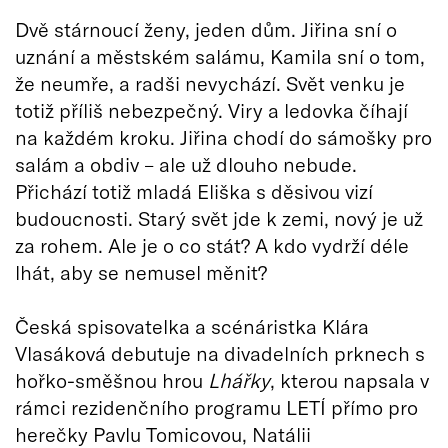
Dvě stárnoucí ženy, jeden dům. Jiřina sní o
uznání a městském salámu, Kamila sní o tom,
že neumře, a radši nevychází. Svět venku je
totiž příliš nebezpečný. Viry a ledovka číhají
na každém kroku. Jiřina chodí do sámošky pro
salám a obdiv – ale už dlouho nebude.
Přichází totiž mladá Eliška s děsivou vizí
budoucnosti. Starý svět jde k zemi, nový je už
za rohem. Ale je o co stát? A kdo vydrží déle
lhát, aby se nemusel měnit?
Česká spisovatelka a scénáristka Klára
Vlasáková debutuje na divadelních prknech s
hořko-směšnou hrou
Lhářky
, kterou napsala v
rámci rezidenčního programu LETÍ přímo pro
herečky Pavlu Tomicovou, Natálii