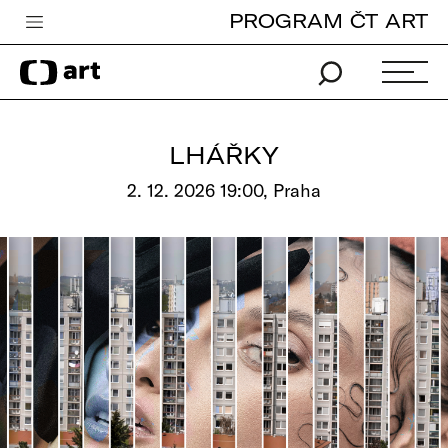
PROGRAM ČT ART
Česká televize
Zpravodajství
Sport
LHÁŘKY
iVysílání
2. 12. 2026 19:00, Praha
TV program
Pro děti
edu
Vše o ČT