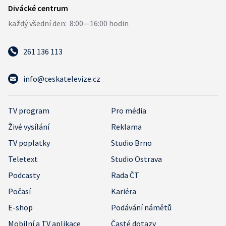
261 136 113
info@ceskatelevize.cz
TV program
Pro média
Živé vysílání
Reklama
TV poplatky
Studio Brno
Teletext
Studio Ostrava
Podcasty
Rada ČT
Počasí
Kariéra
E-shop
Podávání námětů
Mobilní a TV aplikace
Časté dotazy