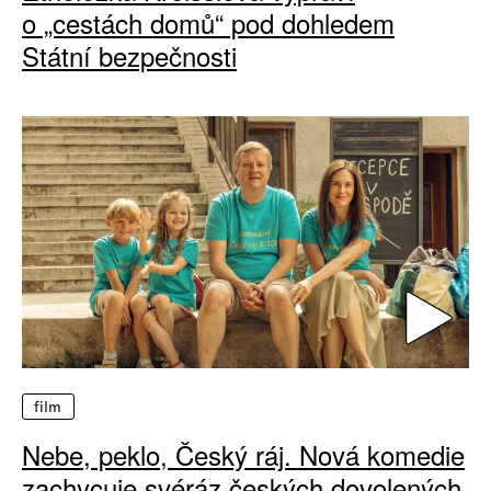
o „cestách domů“ pod dohledem
Státní bezpečnosti
film
Nebe, peklo, Český ráj. Nová komedie
zachycuje svéráz českých dovolených