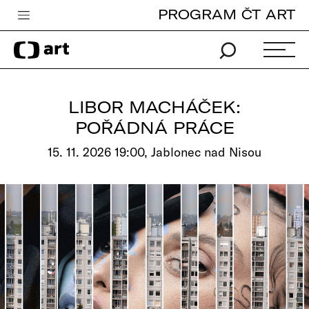
PROGRAM ČT ART
Česká televize
Zpravodajství
Sport
LIBOR MACHÁČEK:
iVysílání
POŘÁDNÁ PRÁCE
TV program
15. 11. 2026 19:00, Jablonec nad Nisou
Pro děti
edu
Vše o ČT