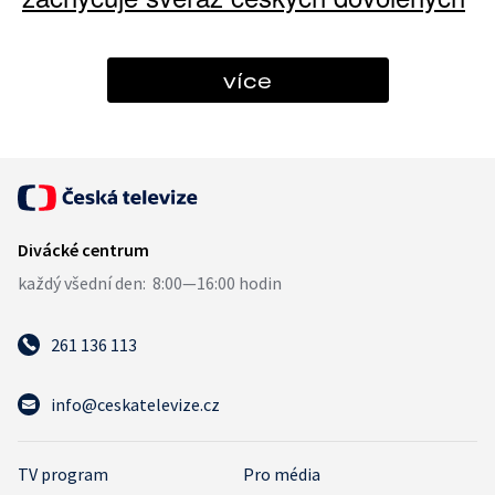
více
261 136 113
info@ceskatelevize.cz
TV program
Pro média