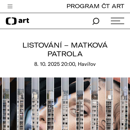
PROGRAM ČT ART
Česká televize
Zpravodajství
Sport
LISTOVÁNÍ – MATKOVÁ
iVysílání
PATROLA
TV program
8. 10. 2025 20:00, Havířov
Pro děti
edu
Vše o ČT