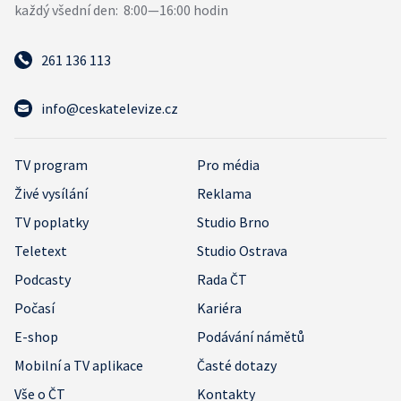
261 136 113
info@ceskatelevize.cz
TV program
Pro média
Živé vysílání
Reklama
TV poplatky
Studio Brno
Teletext
Studio Ostrava
Podcasty
Rada ČT
Počasí
Kariéra
E-shop
Podávání námětů
Mobilní a TV aplikace
Časté dotazy
Vše o ČT
Kontakty