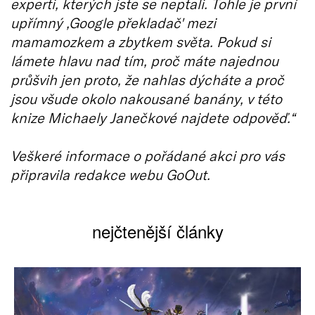
experti, kterých jste se neptali. Tohle je první
upřímný ‚Google překladač' mezi
mamamozkem a zbytkem světa. Pokud si
lámete hlavu nad tím, proč máte najednou
průšvih jen proto, že nahlas dýcháte a proč
jsou všude okolo nakousané banány, v této
knize Michaely Janečkové najdete odpověď.“
Veškeré informace o pořádané akci pro vás
připravila redakce webu GoOut.
nejčtenější články