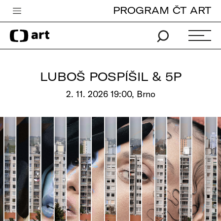
PROGRAM ČT ART
Česká televize
Zpravodajství
Sport
LUBOŠ POSPÍŠIL & 5P
iVysílání
2. 11. 2026 19:00, Brno
TV program
Pro děti
edu
Vše o ČT