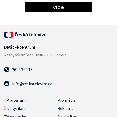
více
261 136 113
info@ceskatelevize.cz
TV program
Pro média
Živé vysílání
Reklama
TV poplatky
Studio Brno