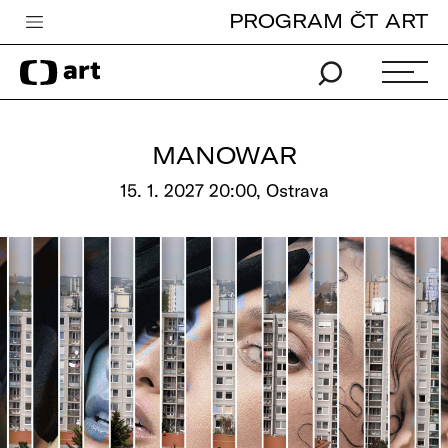
PROGRAM ČT ART
Česká televize
Zpravodajství
Sport
MANOWAR
iVysílání
15. 1. 2027 20:00, Ostrava
TV program
Pro děti
edu
Vše o ČT