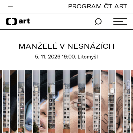
PROGRAM ČT ART
Česká televize
Zpravodajství
Sport
MANŽELÉ V NESNÁZÍCH
iVysílání
5. 11. 2026 19:00, Litomyšl
TV program
Pro děti
edu
Vše o ČT