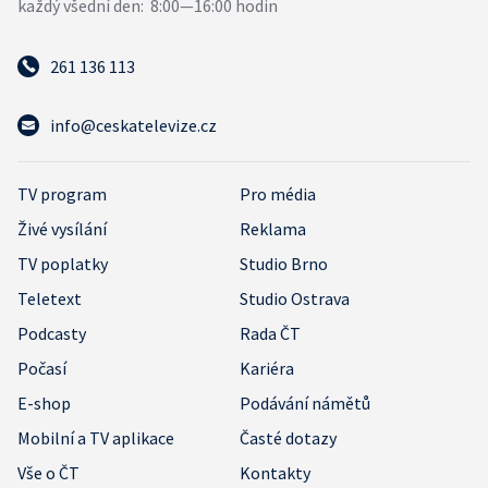
261 136 113
info@ceskatelevize.cz
TV program
Pro média
Živé vysílání
Reklama
TV poplatky
Studio Brno
Teletext
Studio Ostrava
Podcasty
Rada ČT
Počasí
Kariéra
E-shop
Podávání námětů
Mobilní a TV aplikace
Časté dotazy
Vše o ČT
Kontakty