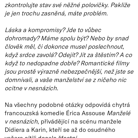
zkontrolujte stav své něžné polovičky. Pakliže
je jen trochu zasněná, máte problém.
Láska a kompromisy? Jde to vůbec
dohromady? Máme spolu být? Nebo by snad
člověk měl, či dokonce musel poslechnout,
když srdce zavolá? Odejít? Jít za štěstím? A co
když to nedopadne dobře? Romantické filmy
jsou prostě výrazně nebezpečnější, než jste se
domnívali, a vaše manželství se z ničeho nic
ocitne v nesnázích.
Na všechny podobné otázky odpovídá chytrá
francouzská komedie Érica Assouse
Manželé
v nesnázích
, přivádějící na scénu manžele
Didiera a Karin, kteří se až do osudného
večera cítili docela šťastní.