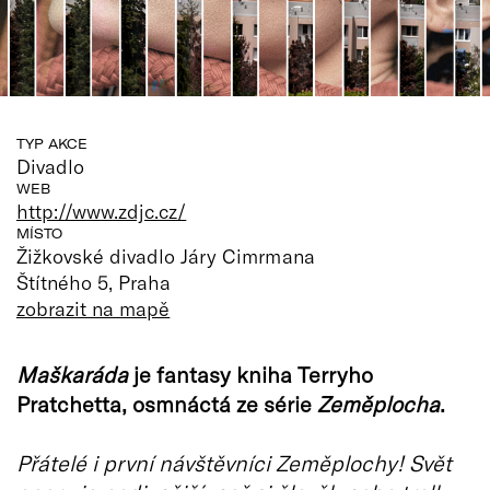
TYP AKCE
Divadlo
WEB
http://www.zdjc.cz/
MÍSTO
Žižkovské divadlo Járy Cimrmana
Štítného 5, Praha
zobrazit na mapě
Maškaráda
je fantasy kniha Terryho
Pratchetta, osmnáctá ze série
Zeměplocha
.
Přátelé i první návštěvníci Zeměplochy! Svět