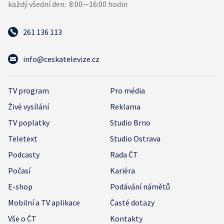
261 136 113
info@ceskatelevize.cz
TV program
Pro média
Živé vysílání
Reklama
TV poplatky
Studio Brno
Teletext
Studio Ostrava
Podcasty
Rada ČT
Počasí
Kariéra
E-shop
Podávání námětů
Mobilní a TV aplikace
Časté dotazy
Vše o ČT
Kontakty