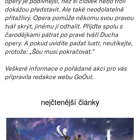
opery je podivnější, než si člověk nebo troll
dokážou představit. Ale také neodolatelně
přitažlivý. Opera pomůže někomu svou pravou
tvář skrýt, jinému ji odhalit. Přijďte spolu s
čarodějkami pátrat po pravé tváři Ducha
opery. A pokud uvidíte padat lustr, neutíkejte,
protože: „Šou musí pokračovat.“
Veškeré informace o pořádané akci pro vás
připravila redakce webu GoOut.
nejčtenější články