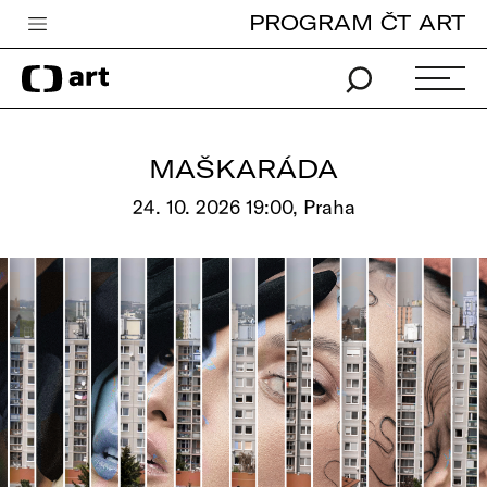
PROGRAM ČT ART
Česká televize
Zpravodajství
Sport
MAŠKARÁDA
iVysílání
24. 10. 2026 19:00, Praha
TV program
Pro děti
edu
Vše o ČT