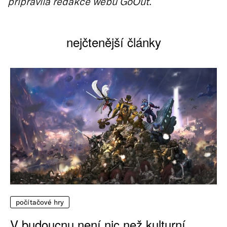
připravila redakce webu GoOut.
nejčtenější články
počítačové hry
V budoucnu není nic než kulturní