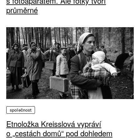
s fotoaparátem. Ale fotky tvoří
průměrné
společnost
Etnoložka Kreisslová vypráví
o „cestách domů“ pod dohledem