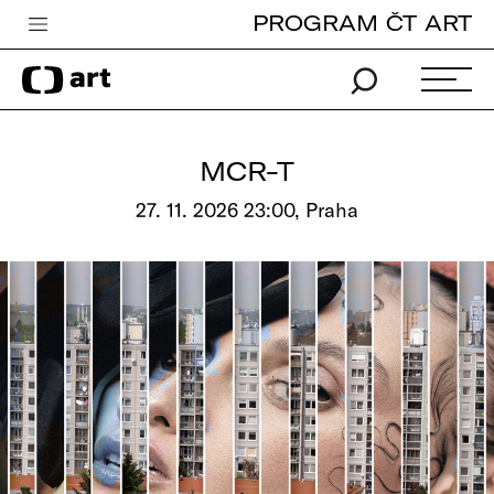
PROGRAM ČT ART
Česká televize
Zpravodajství
Sport
MCR-T
iVysílání
27. 11. 2026 23:00, Praha
TV program
Pro děti
edu
Vše o ČT