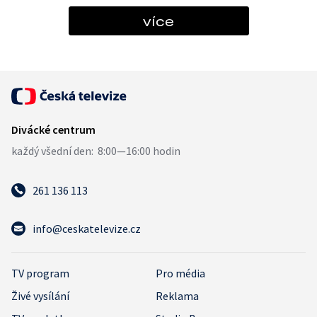
více
261 136 113
info@ceskatelevize.cz
TV program
Pro média
Živé vysílání
Reklama