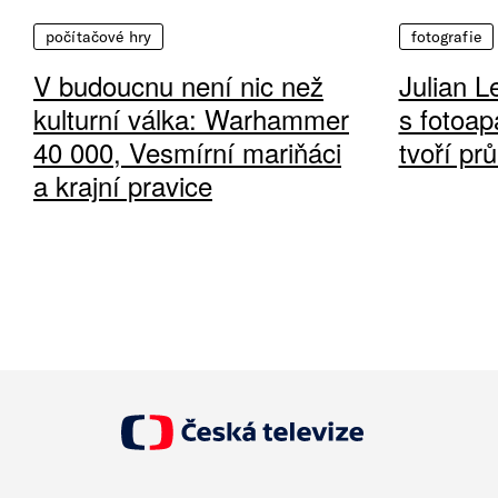
počítačové hry
fotografie
V budoucnu není nic než
Julian L
kulturní válka: Warhammer
s fotoap
40 000, Vesmírní mariňáci
tvoří pr
a krajní pravice