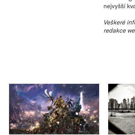
nejvyšší kva
Veškeré inf
redakce we