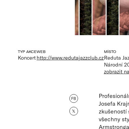
TYP AKCE
WEB
MÍSTO
Koncert
http://www.redutajazzclub.cz
Reduta Ja
Národní 20
zobrazit 
Profesionál
FB
Josefa Kraj
zkušeností 
𝕏
všechny sty
Armstronga 