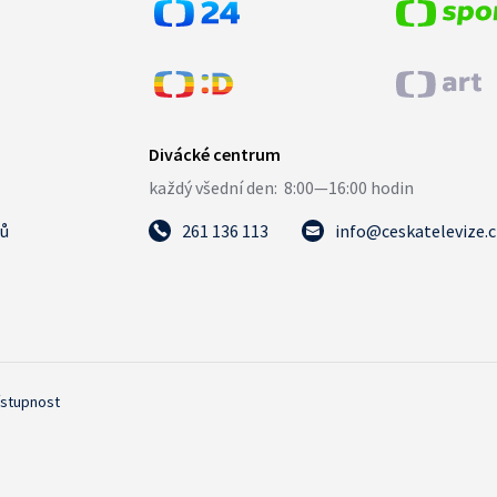
tů
261 136 113
info@ceskatelevize.
ístupnost