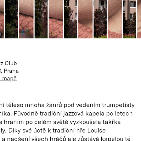
zz Club
, Praha
na mapě
ní těleso mnoha žánrů pod vedením trumpetisty
níka. Původně tradiční jazzová kapela po letech
s hraním po celém světě vyzkoušela takřka
ly. Díky své úctě k tradiční hře Louise
a nadšení všech hráčů ale zůstává kapelou té