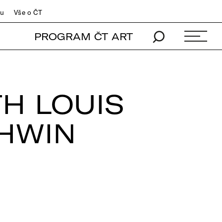
du
Vše o ČT
PROGRAM ČT ART
H LOUIS
HWIN