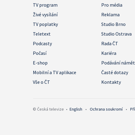
TV program
Pro média
Živé vysílání
Reklama
TV poplatky
Studio Brno
Teletext
Studio Ostrava
Podcasty
Rada ČT
Počasí
Kariéra
E-shop
Podávání námě
Mobilní a TV aplikace
Časté dotazy
Vše o ČT
Kontakty
© Česká televize
•
English
•
Ochrana soukromí
•
Př