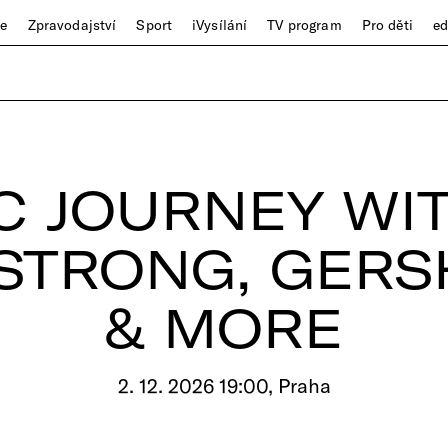
ze
Zpravodajství
Sport
iVysílání
TV program
Pro děti
e
C JOURNEY WIT
STRONG, GERS
& MORE
2. 12. 2026 19:00, Praha