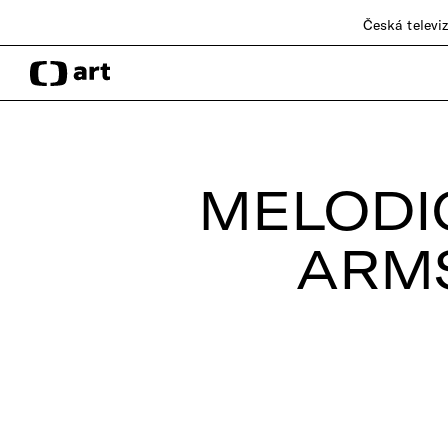
Česká televi
MELODI
ARM