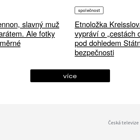
společnost
ennon, slavný muž
Etnoložka Kreisslov
arátem. Ale fotky
vypráví o „cestách
ůměrné
pod dohledem Státn
bezpečnosti
více
Česká televize 