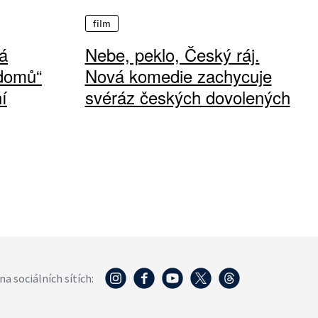
film
á
Nebe, peklo, Český ráj.
 domů“
Nová komedie zachycuje
í
svéráz českých dovolených
na sociálních sítích: