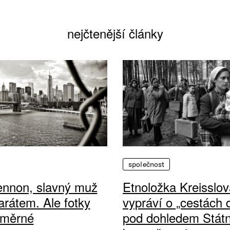
nejčtenější články
společnost
ennon, slavný muž
Etnoložka Kreisslov
arátem. Ale fotky
vypráví o „cestách
ůměrné
pod dohledem Státn