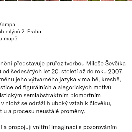
Kampa
h mlýnů 2, Praha
na mapě
nění představuje průřez tvorbou Miloše Ševčíka
 od šedesátých let 20. století až do roku 2007.
měnu jeho výtvarného jazyka v malbě, kresbě,
astice od figurálních a alegorických motivů
ristickým semiabstraktním biomorfním
 v nichž se odráží hluboký vztah k člověku,
ětlu a procesu neustálé proměny.
íla propojují vnitřní imaginaci s pozorováním