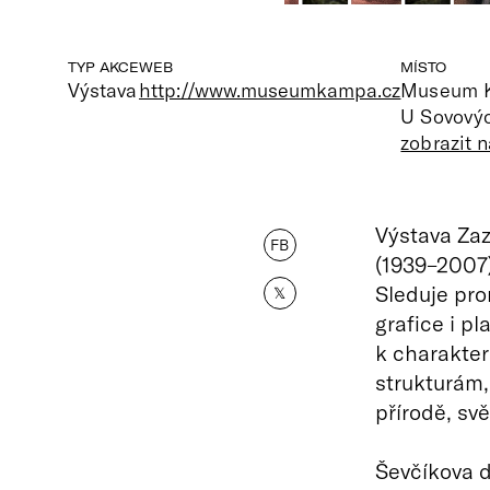
TYP AKCE
WEB
MÍSTO
Výstava
http://www.museumkampa.cz
Museum 
U Sovovýc
zobrazit 
Výstava Zaz
FB
(1939–2007)
Sleduje pro
𝕏
grafice i pl
k charakte
strukturám,
přírodě, sv
Ševčíkova d