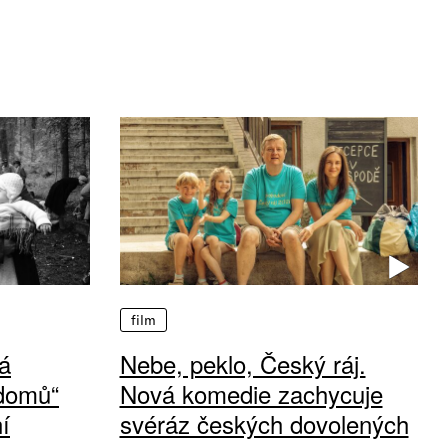
film
á
Nebe, peklo, Český ráj.
 domů“
Nová komedie zachycuje
í
svéráz českých dovolených