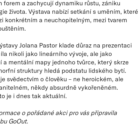
 forem a zachycují dynamiku růstu, zániku
rgie života. Výstava nabízí setkání s uměním, které
zi konkrétním a neuchopitelným, mezi tvarem
ouštěním.
ýstavy Jolana Pastor klade důraz na prezentaci
la nikoli jako lineárního vývoje, ale jako
 a mentální mapy jednoho tvůrce, který skrze
morfní struktury hledá podstatu lidského bytí.
 je svědectvím o člověku – ne heroickém, ale
ranitelném, někdy absurdně vykořeněném.
o je i dnes tak aktuální.
ormace o pořádané akci pro vás připravila
bu GoOut.