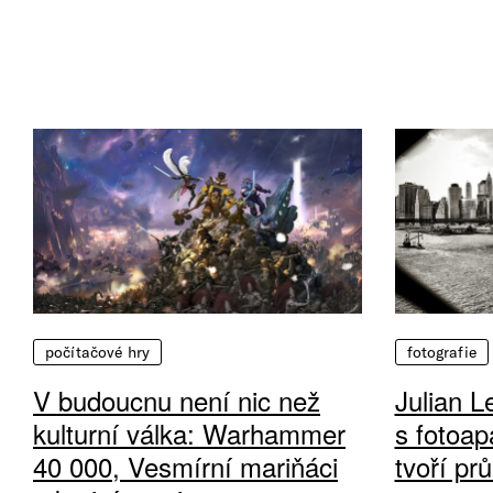
počítačové hry
fotografie
V budoucnu není nic než
Julian L
kulturní válka: Warhammer
s fotoap
40 000, Vesmírní mariňáci
tvoří pr