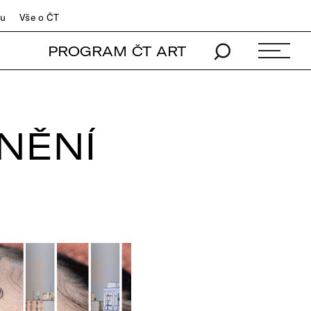
du
Vše o ČT
PROGRAM ČT ART
ZNĚNÍ