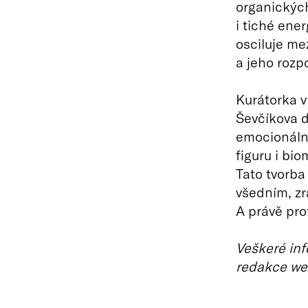
organických
i tiché ene
osciluje me
a jeho rozp
Kurátorka v
Ševčíkova dí
emocionální
figuru i bio
Tato tvorba
všedním, z
A právě prot
Veškeré inf
redakce we