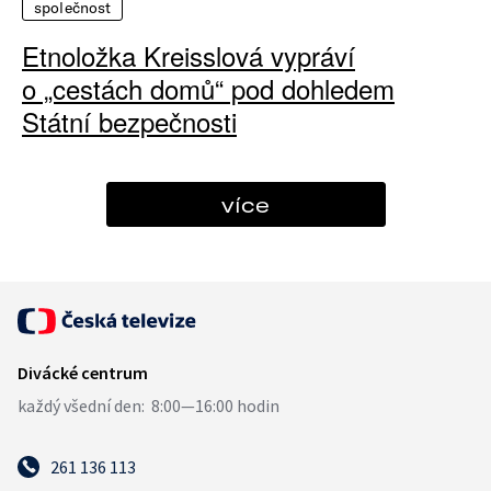
společnost
Etnoložka Kreisslová vypráví
o „cestách domů“ pod dohledem
Státní bezpečnosti
více
261 136 113