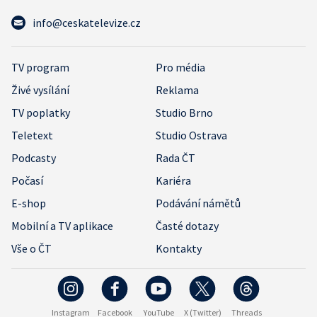
info@ceskatelevize.cz
TV program
Pro média
Živé vysílání
Reklama
TV poplatky
Studio Brno
Teletext
Studio Ostrava
Podcasty
Rada ČT
Počasí
Kariéra
E-shop
Podávání námětů
Mobilní a TV aplikace
Časté dotazy
Vše o ČT
Kontakty
Instagram
Facebook
YouTube
X (Twitter)
Threads