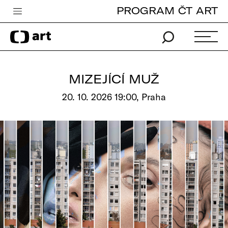
PROGRAM ČT ART
Česká televize
Zpravodajství
Sport
MIZEJÍCÍ MUŽ
iVysílání
20. 10. 2026 19:00, Praha
TV program
Pro děti
edu
Vše o ČT