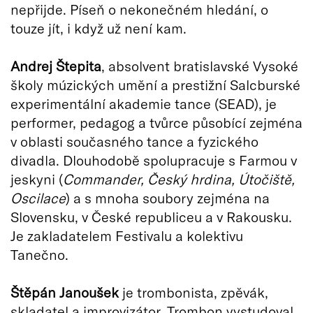
nepřijde. Píseň o nekonečném hledání, o
touze jít, i když už není kam.
Andrej Štepita
, absolvent bratislavské Vysoké
školy múzických umění a prestižní Salcburské
experimentální akademie tance (SEAD), je
performer, pedagog a tvůrce působící zejména
v oblasti současného tance a fyzického
divadla. Dlouhodobě spolupracuje s Farmou v
jeskyni (
Commander, Český hrdina, Útočiště,
Oscilace
) a s mnoha soubory zejména na
Slovensku, v České republiceu a v Rakousku.
Je zakladatelem Festivalu a kolektivu
Tanečno.
Štěpán Janoušek
je trombonista, zpěvák,
skladatel a improvizátor. Trombon vystudoval