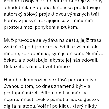
Komorní dvojvečer tanečníka Andreje Štepity
a hudebníka Štěpána Janouška představuje
autorský sólový projekt dvou výrazných tváří
Farmy v jeskyni rozvíjející se v liminálním
prostoru mezi pohybem a zvukem.
Muž-průvodce se vydává na cestu, jejíž trasa
vzniká až pod jeho kroky. Sdílí se všemi tak
mnoho, že zapomíná, kým je on sám. Nemůže
čekat, ale potřebuje, abyste jej následovali.
Dokážete s ním udržet tempo?
Hudební kompozice se stává performativní
úvahou o tom, co dnes znamená být – a
postupně mizet. Přítomnost se mění v
nepřítomnost, zvuk v paměť a lidské gesto v
digitální stopu. Volání po klidu, který nikdy