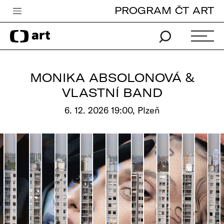
PROGRAM ČT ART
Česká televize
Zpravodajství
Sport
MONIKA ABSOLONOVÁ &
iVysílání
VLASTNÍ BAND
TV program
6. 12. 2026 19:00, Plzeň
Pro děti
edu
Vše o ČT