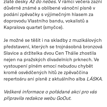
zlaté desky
Až do nebes
. V rámci večera zazní
důvěrně známé a oblíbené vánoční písně v
podání zpěvačky s výjimečným hlasem za
doprovodu Vlastního bandu, vokalistů a
Kapralova quartet (smyčce).
Je možné se těšit i na skladby z muzikálových
představení, kterých se trojnásobná bronzová
Slavice a držitelka dvou Cen Thálie zhostila
nejen na pražských divadelních prknech. Ve
vystoupení plném emocí nebudou chybět
kromě osvědčených hitů ze zpěvaččina
repertoáru ani písně z aktuálního alba
LÁSKA
.
Veškeré informace o pořádané akci pro vás
připravila redakce webu GoOut.