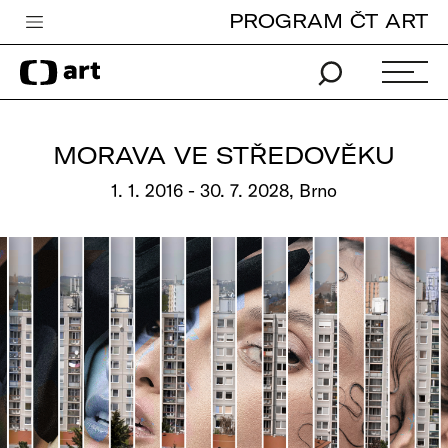
PROGRAM ČT ART
Česká televize
Zpravodajství
Sport
MORAVA VE STŘEDOVĚKU
iVysílání
1. 1. 2016 - 30. 7. 2028, Brno
TV program
Pro děti
edu
Vše o ČT