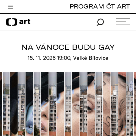
PROGRAM ČT ART
Česká televize
Zpravodajství
Sport
NA VÁNOCE BUDU GAY
iVysílání
15. 11. 2026 19:00, Velké Bílovice
TV program
Pro děti
edu
Vše o ČT