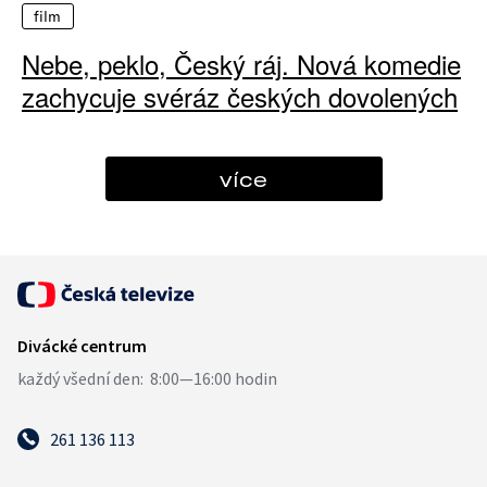
film
Nebe, peklo, Český ráj. Nová komedie
zachycuje svéráz českých dovolených
více
261 136 113