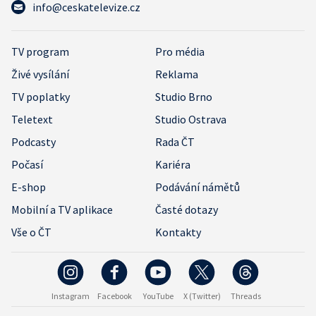
info@ceskatelevize.cz
TV program
Pro média
Živé vysílání
Reklama
TV poplatky
Studio Brno
Teletext
Studio Ostrava
Podcasty
Rada ČT
Počasí
Kariéra
E-shop
Podávání námětů
Mobilní a TV aplikace
Časté dotazy
Vše o ČT
Kontakty
Instagram
Facebook
YouTube
X (Twitter)
Threads