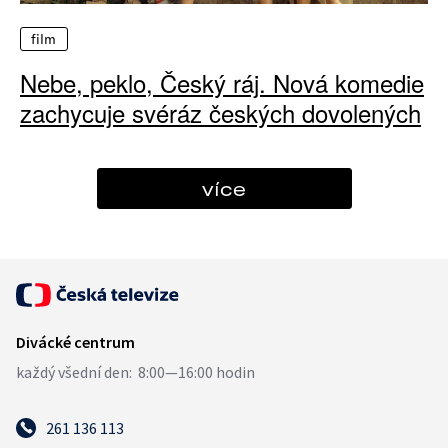
film
Nebe, peklo, Český ráj. Nová komedie
zachycuje svéráz českých dovolených
více
261 136 113