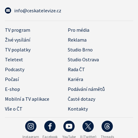
info@ceskatelevize.cz
TV program
Pro média
Živé vysílání
Reklama
TV poplatky
Studio Brno
Teletext
Studio Ostrava
Podcasty
Rada ČT
Počasí
Kariéra
E-shop
Podávání námětů
Mobilní a TV aplikace
Časté dotazy
Vše o ČT
Kontakty
Instagram
Facebook
YouTube
X (Twitter)
Threads