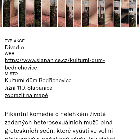
TYP AKCE
Divadlo
WEB
https://www.slapanice.cz/kulturni-dum-
bedrichovice
MÍSTO
Kulturní dům Bedřichovice
Jižní 110, Šlapanice
zobrazit na mapě
Pikantní komedie o nelehkém životě
zadaných heterosexuálních mužů plná
groteskních scén, které vyústí ve velmi
překvapivý a nečekaný závěr. Jak získat