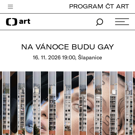
PROGRAM ČT ART
Česká televize
Zpravodajství
Sport
NA VÁNOCE BUDU GAY
iVysílání
16. 11. 2026 19:00, Šlapanice
TV program
Pro děti
edu
Vše o ČT