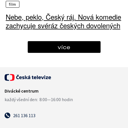
film
Nebe, peklo, Český ráj. Nová komedie
zachycuje svéráz českých dovolených
více
261 136 113