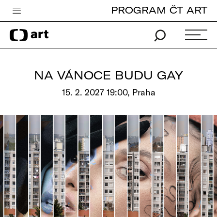
PROGRAM ČT ART
Česká televize
Zpravodajství
Sport
NA VÁNOCE BUDU GAY
iVysílání
15. 2. 2027 19:00, Praha
TV program
Pro děti
edu
Vše o ČT