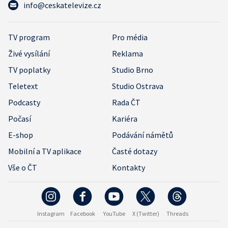
info@ceskatelevize.cz
TV program
Pro média
Živé vysílání
Reklama
TV poplatky
Studio Brno
Teletext
Studio Ostrava
Podcasty
Rada ČT
Počasí
Kariéra
E-shop
Podávání námětů
Mobilní a TV aplikace
Časté dotazy
Vše o ČT
Kontakty
Instagram
Facebook
YouTube
X (Twitter)
Threads