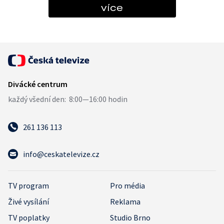
více
261 136 113
info@ceskatelevize.cz
TV program
Pro média
Živé vysílání
Reklama
TV poplatky
Studio Brno