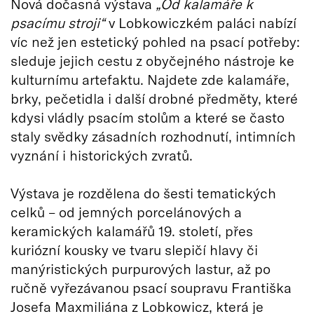
Nová dočasná výstava
„Od kalamáře k
psacímu stroji“
v Lobkowiczkém paláci nabízí
víc než jen estetický pohled na psací potřeby:
sleduje jejich cestu z obyčejného nástroje ke
kulturnímu artefaktu. Najdete zde kalamáře,
brky, pečetidla i další drobné předměty, které
kdysi vládly psacím stolům a které se často
staly svědky zásadních rozhodnutí, intimních
vyznání i historických zvratů.
Výstava je rozdělena do šesti tematických
celků – od jemných porcelánových a
keramických kalamářů 19. století, přes
kuriózní kousky ve tvaru slepičí hlavy či
manýristických purpurových lastur, až po
ručně vyřezávanou psací soupravu Františka
Josefa Maxmiliána z Lobkowicz, která je