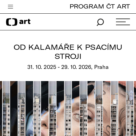
PROGRAM ČT ART
Česká televize
Zpravodajství
Sport
OD KALAMÁŘE K PSACÍMU
iVysílání
STROJI
TV program
31. 10. 2025 - 29. 10. 2026, Praha
Pro děti
edu
Vše o ČT