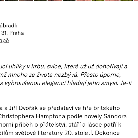
ábradlí
31, Praha
mapě
í uhlíky v krbu, svíce, které už už dohořívají a
imž mnoho ze života nezbývá. Přesto úporně,
s vybroušenou elegancí hledají jeho smysl. Je-li
 a Jiří Dvořák se představí ve hře britského
Christophera Hamptona podle novely Sándora
rní příběh o přátelství, stáří a lásce patří k
ílům světové literatury 20. století. Dokonce