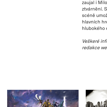
zaujal i Mi
ztvárnění. 
scéně umožň
hlavních hr
hlubokého c
Veškeré inf
redakce we