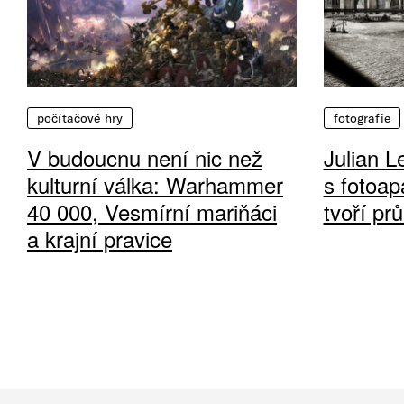
počítačové hry
fotografie
V budoucnu není nic než
Julian L
kulturní válka: Warhammer
s fotoap
40 000, Vesmírní mariňáci
tvoří pr
a krajní pravice