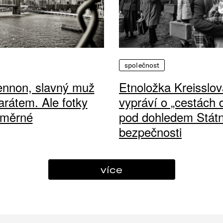
společnost
ennon, slavný muž
Etnoložka Kreisslov
arátem. Ale fotky
vypráví o „cestách
ůměrné
pod dohledem Státn
bezpečnosti
více