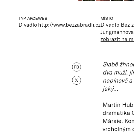
TYP AKCE
WEB
MÍSTO
Divadlo
http://www.bezzabradli.cz
Divadlo Bez z
Jungmannova 
zobrazit na 
Slabě žhnouc
FB
dva muži, j
napínavě a 
𝕏
jaký…
Martin Huba
dramatika 
Máraie. Komo
vrcholným d