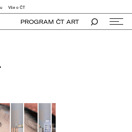
du
Vše o ČT
PROGRAM ČT ART
L