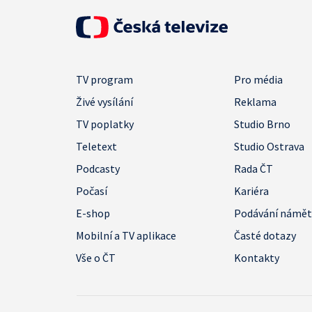
TV program
Pro média
Živé vysílání
Reklama
TV poplatky
Studio Brno
Teletext
Studio Ostrava
Podcasty
Rada ČT
Počasí
Kariéra
E-shop
Podávání námě
Mobilní a TV aplikace
Časté dotazy
Vše o ČT
Kontakty