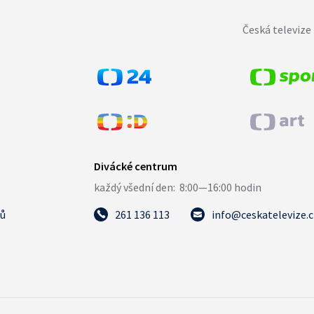
Česká televize 
tů
261 136 113
info@ceskatelevize.