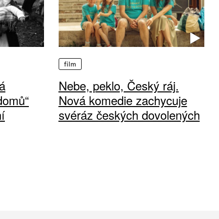
film
á
Nebe, peklo, Český ráj.
 domů“
Nová komedie zachycuje
í
svéráz českých dovolených