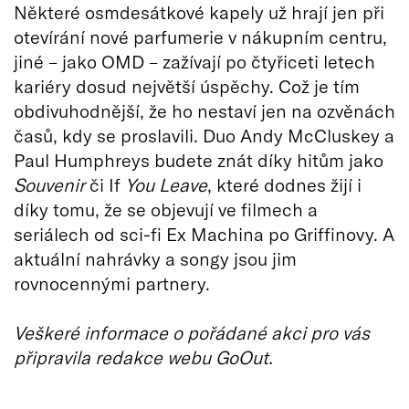
Některé osmdesátkové kapely už hrají jen při
otevírání nové parfumerie v nákupním centru,
jiné – jako OMD – zažívají po čtyřiceti letech
kariéry dosud největší úspěchy. Což je tím
obdivuhodnější, že ho nestaví jen na ozvěnách
časů, kdy se proslavili. Duo Andy McCluskey a
Paul Humphreys budete znát díky hitům jako
Souvenir
či If
You Leave
, které dodnes žijí i
díky tomu, že se objevují ve filmech a
seriálech od sci-fi Ex Machina po Griffinovy. A
aktuální nahrávky a songy jsou jim
rovnocennými partnery.
Veškeré informace o pořádané akci pro vás
připravila redakce webu GoOut.