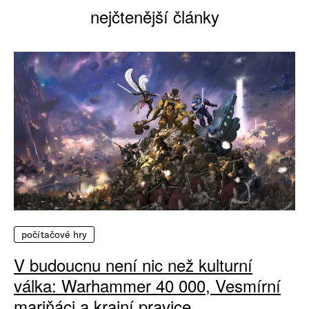
nejčtenější články
počítačové hry
V budoucnu není nic než kulturní
válka: Warhammer 40 000, Vesmírní
mariňáci a krajní pravice