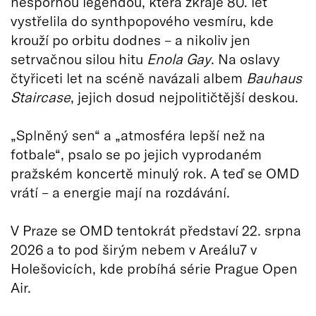
nespornou legendou, která zkraje 80. let
vystřelila do synthpopového vesmíru, kde
krouží po orbitu dodnes – a nikoliv jen
setrvačnou silou hitu
Enola Gay
. Na oslavy
čtyřiceti let na scéně navázali albem
Bauhaus
Staircase
, jejich dosud nejpolitičtější deskou.
„Splněný sen“ a „atmosféra lepší než na
fotbale“, psalo se po jejich vyprodaném
pražském koncertě minulý rok. A teď se OMD
vrátí – a energie mají na rozdávání.
V Praze se OMD tentokrát představí 22. srpna
2026 a to pod širým nebem v Areálu7 v
Holešovicích, kde probíhá série Prague Open
Air.