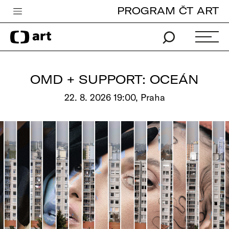
PROGRAM ČT ART
Česká televize
Zpravodajství
Sport
OMD + SUPPORT: OCEÁN
iVysílání
22. 8. 2026 19:00, Praha
TV program
Pro děti
edu
Vše o ČT