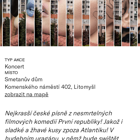
TYP AKCE
Koncert
MÍSTO
Smetanův dům
Komenského náměstí 402, Litomyšl
zobrazit na mapě
Nejkrasší české písně z nesmrtelných
filmových komedií První republiky! Jakož i
sladké a žhavé kusy zpoza Atlantiku! V
hudebním uragánu, v němž bude swištět