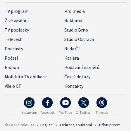
TV program
Pro média
Živé vysílání
Reklama
TV poplatky
Studio Brno
Teletext
Studio Ostrava
Podcasty
Rada ČT
Počasí
Kariéra
E-shop
Podávání námětů
Mobilní a TV aplikace
Časté dotazy
Vše o ČT
Kontakty
Instagram
Facebook
YouTube
X (Twitter)
Threads
© Česká televize
•
English
•
Ochrana soukromí
•
Přístupnost