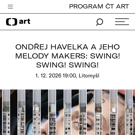
PROGRAM ČT ART
Česká televize
Zpravodajství
Sport
ONDŘEJ HAVELKA A JEHO
iVysílání
MELODY MAKERS: SWING!
SWING! SWING!
TV program
1. 12. 2026 19:00, Litomyšl
Pro děti
edu
Vše o ČT