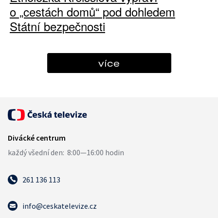
o „cestách domů“ pod dohledem
Státní bezpečnosti
více
261 136 113
info@ceskatelevize.cz