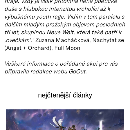
hraje. Vždy je však přítomna něha poetické
duše s hlubokou intenzitou vrcholící až k
výbušnému youth rage. Vidím v tom paralelu s
dalším mladým pražským objevem posledních
tří let, skupinou Neue Welt, která také patří k
‚ovečkám‘.“
Zuzana Macháčková, Nachytat se
(Angst + Orchard), Full Moon
Veškeré informace o pořádané akci pro vás
připravila redakce webu GoOut.
nejčtenější články