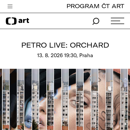
PROGRAM ČT ART
Česká televize
Zpravodajství
Sport
PETRO LIVE: ORCHARD
iVysílání
13. 8. 2026 19:30, Praha
TV program
Pro děti
edu
Vše o ČT