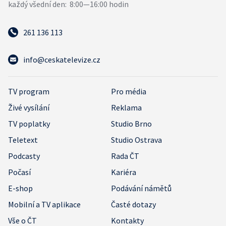
261 136 113
info@ceskatelevize.cz
TV program
Pro média
Živé vysílání
Reklama
TV poplatky
Studio Brno
Teletext
Studio Ostrava
Podcasty
Rada ČT
Počasí
Kariéra
E-shop
Podávání námětů
Mobilní a TV aplikace
Časté dotazy
Vše o ČT
Kontakty