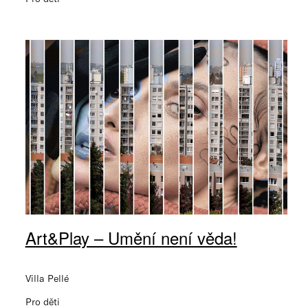
Art&Play – Umění není věda!
Villa Pellé
Pro děti