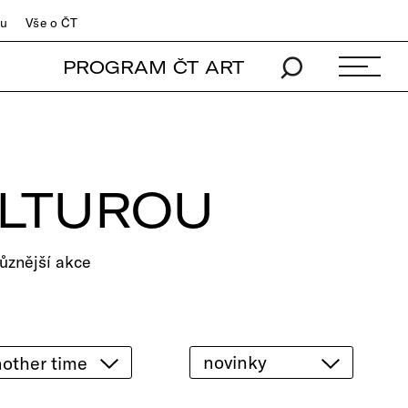
du
Vše o ČT
PROGRAM ČT ART
ULTUROU
ůznější akce
novinky