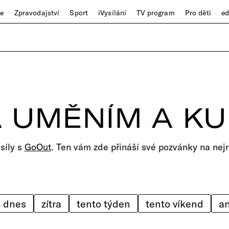
ze
Zpravodajství
Sport
iVysílání
TV program
Pro děti
e
 UMĚNÍM A K
 síly s
GoOut
. Ten vám zde přináší své pozvánky na nejr
dnes
zítra
tento týden
tento víkend