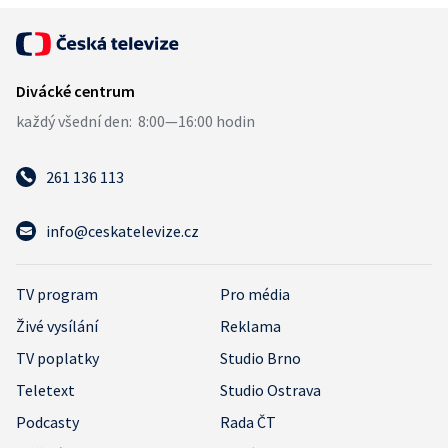
261 136 113
info@ceskatelevize.cz
TV program
Pro média
Živé vysílání
Reklama
TV poplatky
Studio Brno
Teletext
Studio Ostrava
Podcasty
Rada ČT