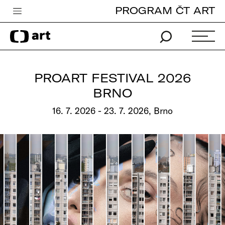
PROGRAM ČT ART
Česká televize
Zpravodajství
Sport
PROART FESTIVAL 2026
iVysílání
BRNO
TV program
16. 7. 2026 - 23. 7. 2026, Brno
Pro děti
edu
Vše o ČT