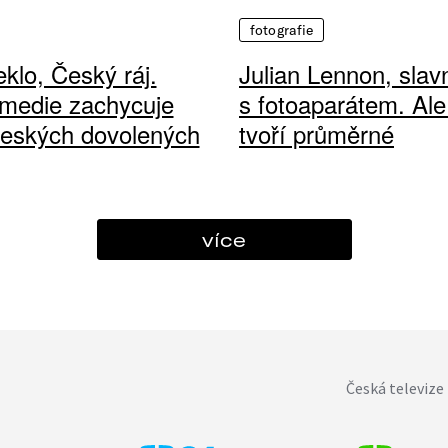
fotografie
klo, Český ráj.
Julian Lennon, sla
medie zachycuje
s fotoaparátem. Ale
českých dovolených
tvoří průměrné
více
Česká televize 