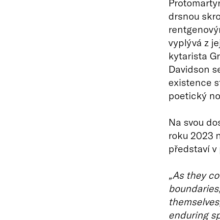
Protomartyr
drsnou skr
rentgenový
vyplývá z j
kytarista G
Davidson se
existence s
poetický no
Na svou do
roku 2023 
představí v
​„As they c
boundaries,
themselves,
enduring spi