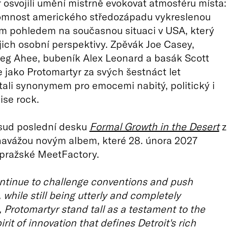
 osvojili umění mistrně evokovat atmosféru místa:
omnost amerického středozápadu vykreslenou
m pohledem na současnou situaci v USA, který
ejich osobní perspektivy. Zpěvák Joe Casey,
reg Ahee, bubeník Alex Leonard a basák Scott
 jako Protomartyr za svých šestnáct let
tali synonymem pro emocemi nabitý, politický i
ise rock.
sud poslední desku
Formal Growth in the Desert
z
navážou novým albem, které 28. února 2027
 pražské MeetFactory.
ontinue to challenge conventions and push
 while still being utterly and completely
 Protomartyr stand tall as a testament to the
rit of innovation that defines Detroit's rich