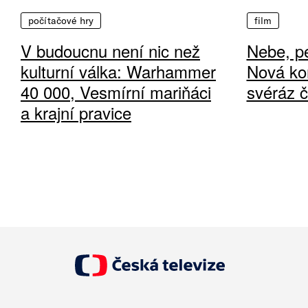
počítačové hry
film
V budoucnu není nic než
Nebe, pe
kulturní válka: Warhammer
Nová ko
40 000, Vesmírní mariňáci
svéráz 
a krajní pravice