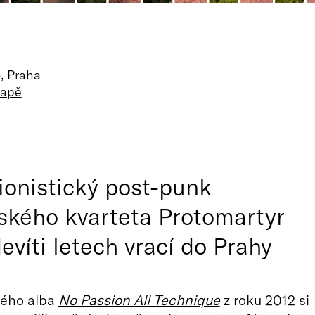
, Praha
mapě
ionistický post-punk
tského kvarteta Protomartyr
evíti letech vrací do Prahy
ého alba
No Passion All Technique
z roku 2012 si