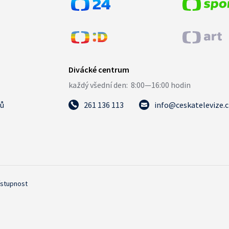
tů
261 136 113
info@ceskatelevize.
ístupnost