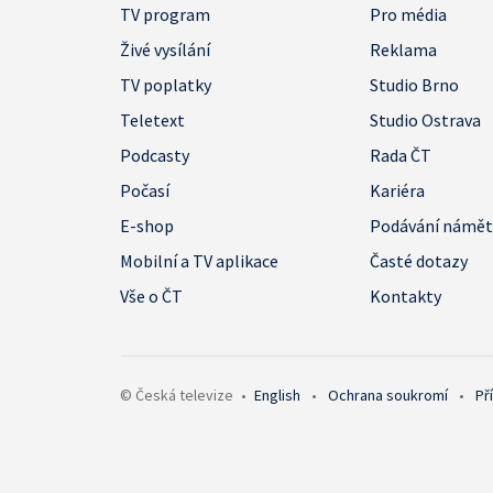
TV program
Pro média
Živé vysílání
Reklama
TV poplatky
Studio Brno
Teletext
Studio Ostrava
Podcasty
Rada ČT
Počasí
Kariéra
E-shop
Podávání námě
Mobilní a TV aplikace
Časté dotazy
Vše o ČT
Kontakty
© Česká televize
•
English
•
Ochrana soukromí
•
Př