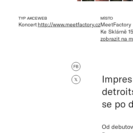
TYP AKCE
WEB
MÍSTO
Koncert
http://www.meetfactory.cz
MeetFactory
Ke Sklárně 15
zobrazit na 
FB
Impres
𝕏
detroi
se po d
Od debutov