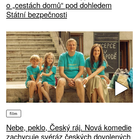
o „cestách domů“ pod dohledem
Státní bezpečnosti
film
Nebe, peklo, Český ráj. Nová komedie
zachycuje svéráz českých dovolených