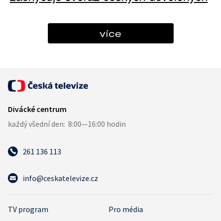
více
261 136 113
info@ceskatelevize.cz
TV program
Pro média