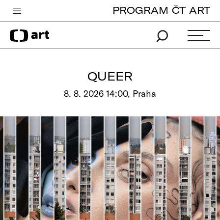
PROGRAM ČT ART
Česká televize
Zpravodajství
Sport
QUEER
iVysílání
8. 8. 2026 14:00, Praha
TV program
Pro děti
edu
Vše o ČT