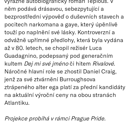
výrazně autobiografický román Teplouš. V
něm podává drásavou, sebezpytující a
bezprostřední výpověď o duševních stavech a
pocitech narkomana a gaye, který úpěnlivě
touží po naplnění své lásky. Kontroverzní a
odvážně upřímné předlohy, která byla vydána
až v 80. letech, se chopil režisér Luca
Guadagnino, podepsaný pod generačním
kultem
Dej mi své jméno
či hitem
Rivalové
.
Náročné hlavní role se zhostil Daniel Craig,
jenž za své ztvárnění Burroughsova
ztrápeného alter ega platí za přední kandidáty
na aktuální výroční ceny na obou stranách
Atlantiku.
Projekce probíhá v rámci Prague Pride.