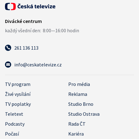
261 136 113
info@ceskatelevize.cz
TV program
Pro média
Živé vysílání
Reklama
TV poplatky
Studio Brno
Teletext
Studio Ostrava
Podcasty
Rada ČT
Počasí
Kariéra