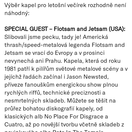
Výběr kapel pro letošní večírek rozhodně není
náhodný:
SPECIAL GUEST – Flotsam and Jetsam (USA):
Slibovali jsme pecku, tady je! Americká
thrash/speed-metalová legenda Flotsam and
Jetsam se vrací do Evropy a v prosinci
nevynechá ani Prahu. Kapela, která od roku
1981 patří k pilířům světové metalové scény a v
jejíchž řadách začínal i Jason Newsted,
přiveze fanouškům energickou show plnou
rychlých riffů, technické preciznosti a
nesmrtelných skladeb. Můžete se těšit na
průřez bohatou diskografií kapely, od
klasických alb No Place For Disgrace a
Cuatro, až po novější tvorbu včetně skladeb z
novinkového alba Rats In The Temple.