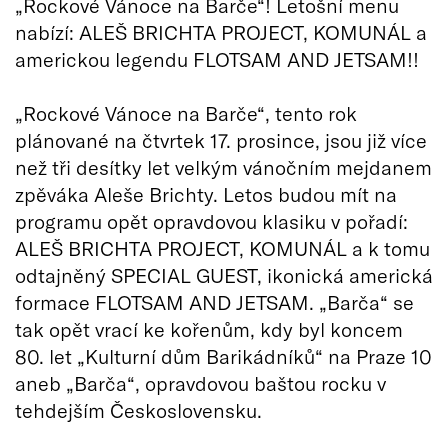
„Rockové Vánoce na Barče“! Letošní menu
nabízí: ALEŠ BRICHTA PROJECT, KOMUNÁL a
americkou legendu FLOTSAM AND JETSAM!!
„Rockové Vánoce na Barče“, tento rok
plánované na čtvrtek 17. prosince, jsou již více
než tři desítky let velkým vánočním mejdanem
zpěváka Aleše Brichty. Letos budou mít na
programu opět opravdovou klasiku v pořadí:
ALEŠ BRICHTA PROJECT, KOMUNÁL a k tomu
odtajněný SPECIAL GUEST, ikonická americká
formace FLOTSAM AND JETSAM. „Barča“ se
tak opět vrací ke kořenům, kdy byl koncem
80. let „Kulturní dům Barikádníků“ na Praze 10
aneb „Barča“, opravdovou baštou rocku v
tehdejším Československu.