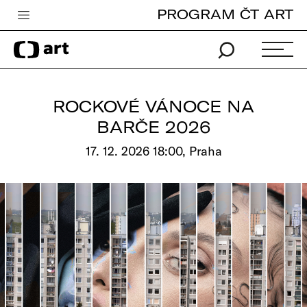
PROGRAM ČT ART
Česká televize
Zpravodajství
Sport
ROCKOVÉ VÁNOCE NA
iVysílání
BARČE 2026
TV program
17. 12. 2026 18:00, Praha
Pro děti
edu
Vše o ČT