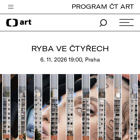
PROGRAM ČT ART
Česká televize
Zpravodajství
Sport
RYBA VE ČTYŘECH
iVysílání
6. 11. 2026 19:00, Praha
TV program
Pro děti
edu
Vše o ČT