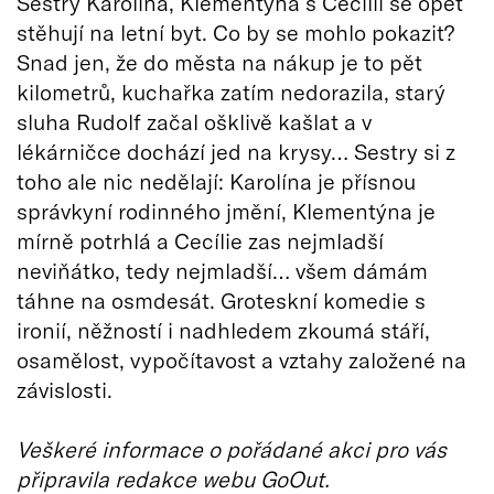
Sestry Karolína, Klementýna s Cecílií se opět
stěhují na letní byt. Co by se mohlo pokazit?
Snad jen, že do města na nákup je to pět
kilometrů, kuchařka zatím nedorazila, starý
sluha Rudolf začal ošklivě kašlat a v
lékárničce dochází jed na krysy… Sestry si z
toho ale nic nedělají: Karolína je přísnou
správkyní rodinného jmění, Klementýna je
mírně potrhlá a Cecílie zas nejmladší
neviňátko, tedy nejmladší… všem dámám
táhne na osmdesát. Groteskní komedie s
ironií, něžností i nadhledem zkoumá stáří,
osamělost, vypočítavost a vztahy založené na
závislosti.
Veškeré informace o pořádané akci pro vás
připravila redakce webu GoOut.