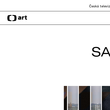
Česká televi
S