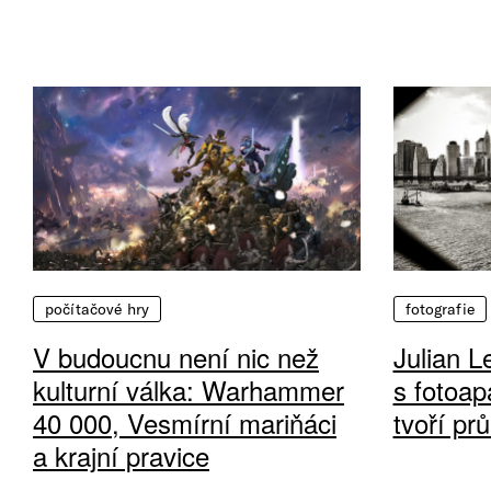
počítačové hry
fotografie
V budoucnu není nic než
Julian L
kulturní válka: Warhammer
s fotoap
40 000, Vesmírní mariňáci
tvoří pr
a krajní pravice