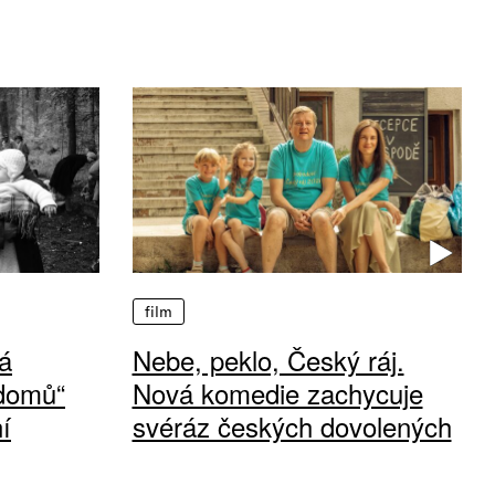
film
á
Nebe, peklo, Český ráj.
 domů“
Nová komedie zachycuje
í
svéráz českých dovolených