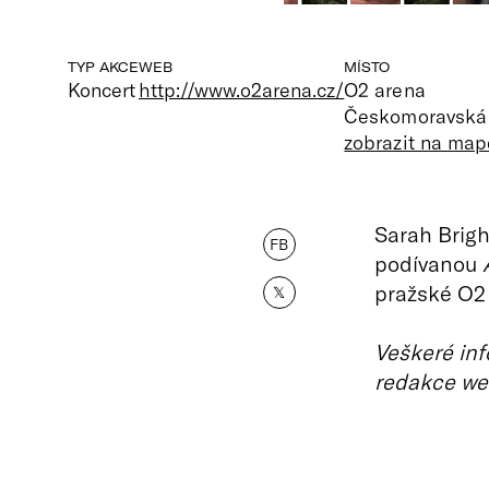
TYP AKCE
WEB
MÍSTO
Koncert
http://www.o2arena.cz/
O2 arena
Českomoravská 
zobrazit na map
Sarah Brigh
FB
podívanou
pražské O2 
𝕏
Veškeré inf
redakce we