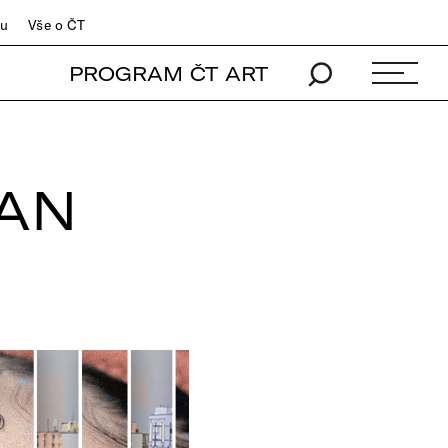
du
Vše o ČT
PROGRAM ČT ART
AN