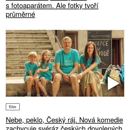
s fotoaparátem. Ale fotky tvoří
průměrné
film
Nebe, peklo, Český ráj. Nová komedie
zachycuje svéráz českých dovolených