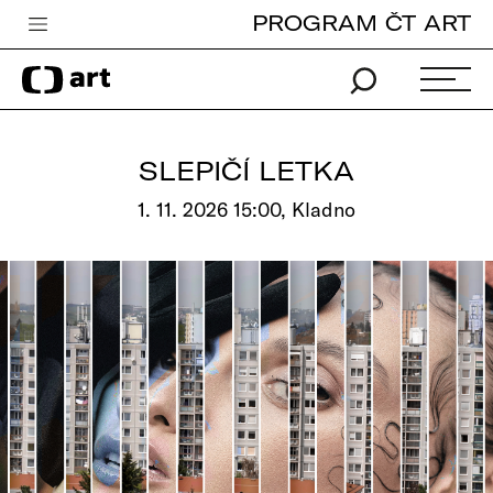
PROGRAM ČT ART
Česká televize
Zpravodajství
Sport
SLEPIČÍ LETKA
iVysílání
1. 11. 2026 15:00, Kladno
TV program
Pro děti
edu
Vše o ČT