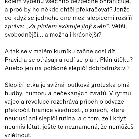
kolem výběhu všechno bezpečně ohraničuje,
a proč by ho někdo chtěl překračovat? Jenže
co když se jednoho dne mezi slepicemi rozšíří
zpráva:
„Za plotem existuje jiný svět!“
. Větší,
svobodnější… a možná i krásnější?
A tak se v malém kurníku začne cosi dít.
Pravidla se otřásají a rodí se plán. Plán útěku?
Anebo jen na pořádné slepičí dobrodružství?
Slepičí letka je svižná loutková groteska plná
hudby, humoru a nečekaných zvratů. V rytmu
vajec a revoluce rozehrává příběh o odvaze
překročit hranice všednosti, o snech, které
neudusí ani slepičí rutina, a o tom, že i když
neumíš létat, ještě to neznamená, že nemůžeš
vzlétnout.