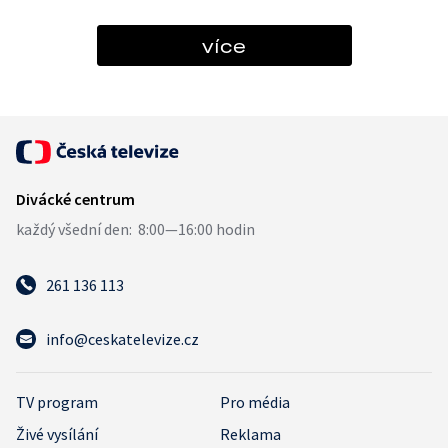
více
261 136 113
info@ceskatelevize.cz
TV program
Pro média
Živé vysílání
Reklama