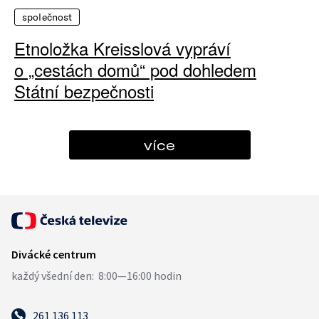
společnost
Etnoložka Kreisslová vypráví
o „cestách domů“ pod dohledem
Státní bezpečnosti
více
261 136 113