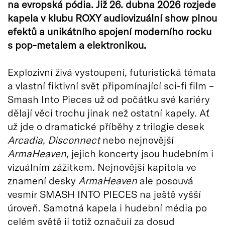
na evropská pódia. Již 26. dubna 2026 rozjede
kapela v klubu ROXY audiovizuální show plnou
efektů a unikátního spojení moderního rocku
s pop-metalem a elektronikou.
Explozivní živá vystoupení, futuristická témata
a vlastní fiktivní svět připomínající sci-fi film –
Smash Into Pieces už od počátku své kariéry
dělají věci trochu jinak než ostatní kapely. Ať
už jde o dramatické příběhy z trilogie desek
Arcadia
,
Disconnect
nebo nejnovější
ArmaHeaven
, jejich koncerty jsou hudebním i
vizuálním zážitkem. Nejnovější kapitola ve
znamení desky
ArmaHeaven
ale posouvá
vesmír SMASH INTO PIECES na ještě vyšší
úroveň. Samotná kapela i hudební média po
celém světě ji totiž označují za dosud