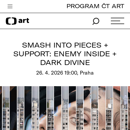
PROGRAM ČT ART
Česká televize
Zpravodajství
Sport
SMASH INTO PIECES +
iVysílání
SUPPORT: ENEMY INSIDE +
DARK DIVINE
TV program
26. 4. 2026 19:00, Praha
Pro děti
edu
Vše o ČT