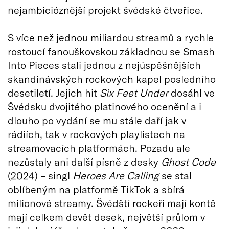
nejambicióznější projekt švédské čtveřice.
S více než jednou miliardou streamů a rychle
rostoucí fanouškovskou základnou se Smash
Into Pieces stali jednou z nejúspěšnějších
skandinávských rockových kapel posledního
desetiletí. Jejich hit
Six Feet Under
dosáhl ve
Švédsku dvojitého platinového ocenění a i
dlouho po vydání se mu stále daří jak v
rádiích, tak v rockových playlistech na
streamovacích platformách. Pozadu ale
nezůstaly ani další písně z desky
Ghost Code
(2024) – singl
Heroes Are Calling
se stal
oblíbeným na platformě TikTok a sbírá
milionové streamy. Švédští rockeři mají kontě
mají celkem devět desek, největší průlom v