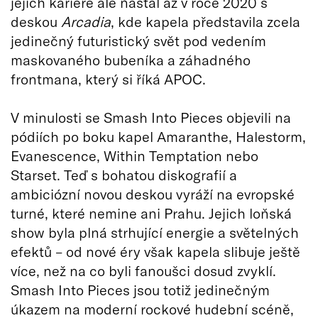
jejich kariéře ale nastal až v roce 2020 s
deskou
Arcadia
, kde kapela představila zcela
jedinečný futuristický svět pod vedením
maskovaného bubeníka a záhadného
frontmana, který si říká APOC.
V minulosti se Smash Into Pieces objevili na
pódiích po boku kapel Amaranthe, Halestorm,
Evanescence, Within Temptation nebo
Starset. Teď s bohatou diskografií a
ambiciózní novou deskou vyráží na evropské
turné, které nemine ani Prahu. Jejich loňská
show byla plná strhující energie a světelných
efektů – od nové éry však kapela slibuje ještě
více, než na co byli fanoušci dosud zvyklí.
Smash Into Pieces jsou totiž jedinečným
úkazem na moderní rockové hudební scéně,