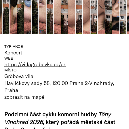
TYP AKCE
Koncert
WEB
https://villagrebovka.cz/cz
MÍSTO
Gröbova vila
Havlíčkovy sady 58, 120 00 Praha 2-Vinohrady,
Praha
zobrazit na mapě
Podzimní část cyklu komorní hudby
Tóny
Vinohrad 2026
, který pořádá městská část