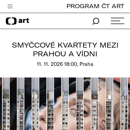
PROGRAM ČT ART
Česká televize
Zpravodajství
Sport
SMYČCOVÉ KVARTETY MEZI
iVysílání
PRAHOU A VÍDNI
TV program
11. 11. 2026 18:00, Praha
Pro děti
edu
Vše o ČT