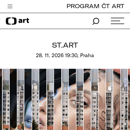
PROGRAM ČT ART
Česká televize
Zpravodajství
Sport
ST.ART
iVysílání
28. 11. 2026 19:30, Praha
TV program
Pro děti
edu
Vše o ČT