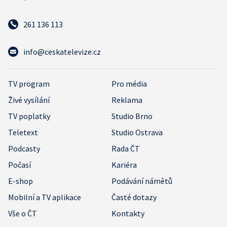
261 136 113
info@ceskatelevize.cz
TV program
Pro média
Živé vysílání
Reklama
TV poplatky
Studio Brno
Teletext
Studio Ostrava
Podcasty
Rada ČT
Počasí
Kariéra
E-shop
Podávání námětů
Mobilní a TV aplikace
Časté dotazy
Vše o ČT
Kontakty