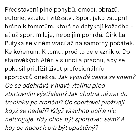
Představení plné pohybů, emocí, obrazů,
euforie, vzteku i vítězství. Sport jako vstupní
brána k tématům, která se dotýkají každého –
ať už sport miluje, nebo jím pohrdá. Cirk La
Putyka se v něm vrací až na samotný počátek.
Ke kořenům. K tomu, proč to celé vzniklo. Do
starověkých Atén v slunci a prachu, aby se
pokusil přiblížit život profesionálních
sportovců dneška.
Jak vypadá cesta za snem?
Co se odehrává v hlavě vteřinu před
startovním výstřelem? Jak chutná návrat do
tréninku po zranění? Co sportovci prožívají,
když se nedaří? Když všechno bolí a nic
nefunguje. Kdy chce být sportovec sám? A
kdy se naopak cítí být opuštěný?