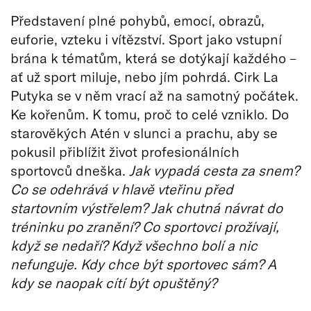
Představení plné pohybů, emocí, obrazů,
euforie, vzteku i vítězství. Sport jako vstupní
brána k tématům, která se dotýkají každého –
ať už sport miluje, nebo jím pohrdá. Cirk La
Putyka se v něm vrací až na samotný počátek.
Ke kořenům. K tomu, proč to celé vzniklo. Do
starověkých Atén v slunci a prachu, aby se
pokusil přiblížit život profesionálních
sportovců dneška.
Jak vypadá cesta za snem?
Co se odehrává v hlavě vteřinu před
startovním výstřelem? Jak chutná návrat do
tréninku po zranění? Co sportovci prožívají,
když se nedaří? Když všechno bolí a nic
nefunguje. Kdy chce být sportovec sám? A
kdy se naopak cítí být opuštěný?