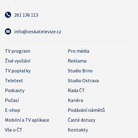
261 136 113
info@ceskatelevize.cz
TV program
Pro média
Živé vysílání
Reklama
TV poplatky
Studio Brno
Teletext
Studio Ostrava
Podcasty
Rada ČT
Počasí
Kariéra
E-shop
Podávání námětů
Mobilní a TV aplikace
Časté dotazy
Vše o ČT
Kontakty