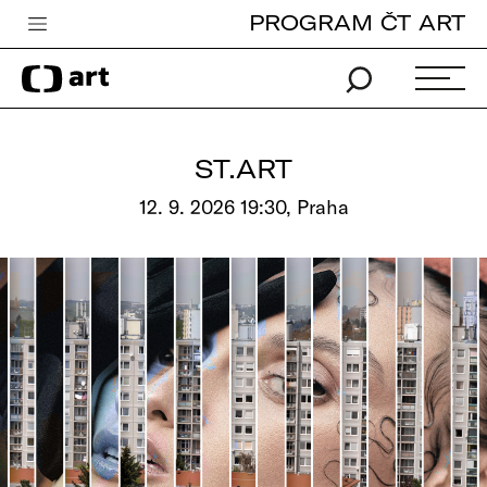
PROGRAM ČT ART
Česká televize
Zpravodajství
Sport
ST.ART
iVysílání
12. 9. 2026 19:30, Praha
TV program
Pro děti
edu
Vše o ČT