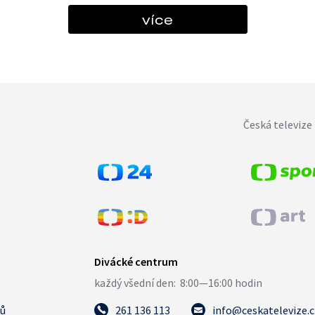
více
Česká televize 
tů
261 136 113
info@ceskatelevize.