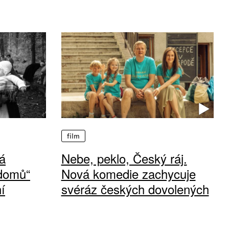
film
á
Nebe, peklo, Český ráj.
 domů“
Nová komedie zachycuje
í
svéráz českých dovolených