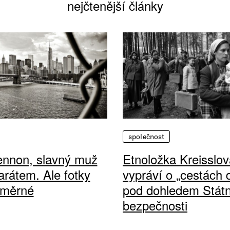
nejčtenější články
společnost
ennon, slavný muž
Etnoložka Kreisslov
arátem. Ale fotky
vypráví o „cestách
ůměrné
pod dohledem Státn
bezpečnosti