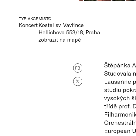
TYP AKCE
MÍSTO
Koncert
Kostel sv. Vavřince
Hellichova 553/18, Praha
zobrazit na mapě
Štěpánka A
FB
Studovala n
Lausanne p
𝕏
studiu pokr
vysokých šk
třídě prof.
Filharmonik
Orchestráln
European Un