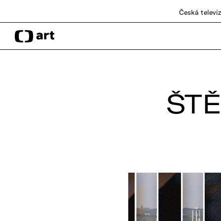
Česká televi
ŠT