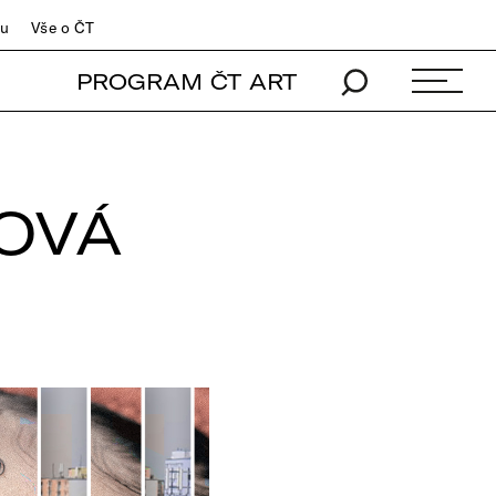
du
Vše o ČT
PROGRAM ČT ART
OVÁ