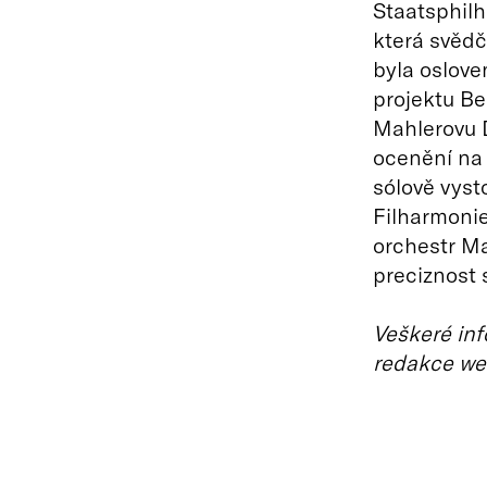
Staatsphilh
která svědč
byla oslove
projektu Be
Mahlerovu D
ocenění na
sólově vyst
Filharmoni
orchestr Ma
preciznost 
Veškeré inf
redakce we