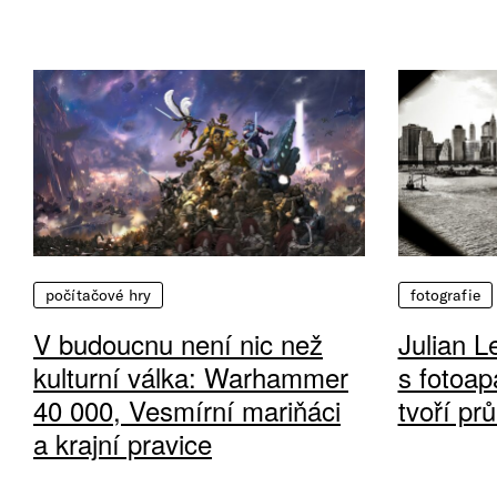
počítačové hry
fotografie
V budoucnu není nic než
Julian L
kulturní válka: Warhammer
s fotoap
40 000, Vesmírní mariňáci
tvoří pr
a krajní pravice