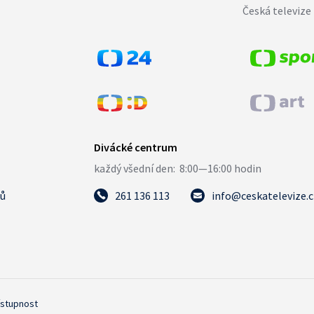
Česká televize 
tů
261 136 113
info@ceskatelevize.
ístupnost