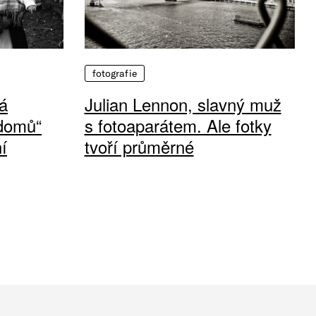
fotografie
á
Julian Lennon, slavný muž
 domů“
s fotoaparátem. Ale fotky
í
tvoří průměrné