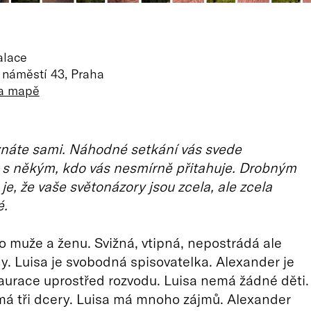
alace
 náměstí 43, Praha
na mapě
znáte sami. Náhodné setkání vás svede
s někým, kdo vás nesmírně přitahuje. Drobným
e, že vaše světonázory jsou zcela, ale zcela
é.
 muže a ženu. Svižná, vtipná, nepostrádá ale
ny. Luisa je svobodná spisovatelka. Alexander je
taurace uprostřed rozvodu. Luisa nemá žádné děti.
á tři dcery. Luisa má mnoho zájmů. Alexander