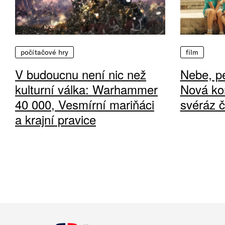
počítačové hry
film
V budoucnu není nic než
Nebe, pe
kulturní válka: Warhammer
Nová ko
40 000, Vesmírní mariňáci
svéráz 
a krajní pravice