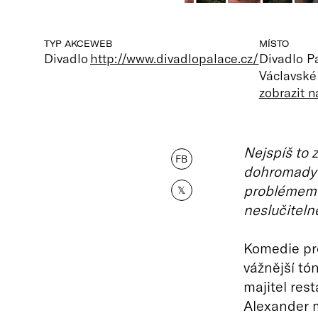
TYP AKCE
WEB
MÍSTO
Divadlo
http://www.divadlopalace.cz/
Divadlo P
Václavské
zobrazit 
Nejspíš to 
FB
dohromady 
problémem j
𝕏
neslučiteln
Komedie pro
vážnější tó
majitel res
Alexander m