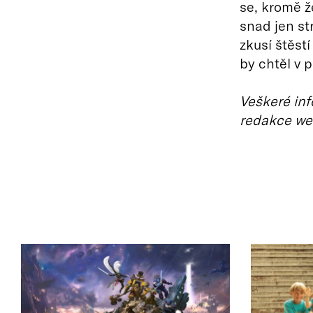
se, kromě ž
snad jen st
zkusí štěst
by chtěl v 
Veškeré inf
redakce we