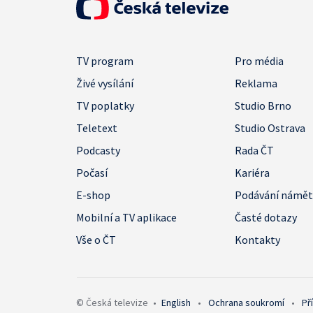
TV program
Pro média
Živé vysílání
Reklama
TV poplatky
Studio Brno
Teletext
Studio Ostrava
Podcasty
Rada ČT
Počasí
Kariéra
E-shop
Podávání námě
Mobilní a TV aplikace
Časté dotazy
Vše o ČT
Kontakty
© Česká televize
•
English
•
Ochrana soukromí
•
Př