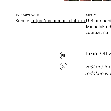
TYP AKCE
WEB
MÍSTO
Koncert
https://ustarepani.club/cs/
U Staré paní
Michalská 9
zobrazit na
Takin´Off v
FB
Veškeré inf
𝕏
redakce we