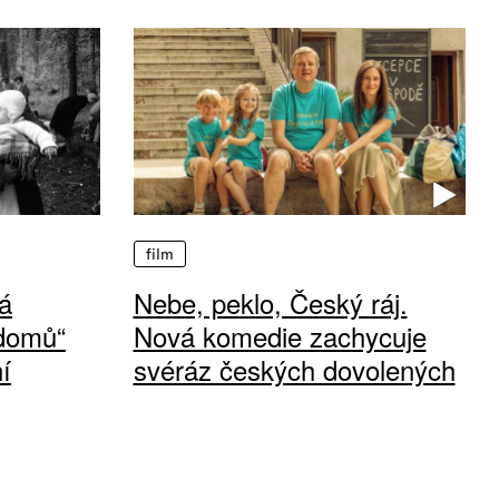
film
á
Nebe, peklo, Český ráj.
 domů“
Nová komedie zachycuje
í
svéráz českých dovolených