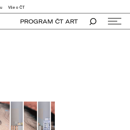
du
Vše o ČT
PROGRAM ČT ART