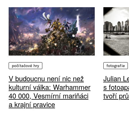
počítačové hry
fotografie
V budoucnu není nic než
Julian L
kulturní válka: Warhammer
s fotoap
40 000, Vesmírní mariňáci
tvoří pr
a krajní pravice