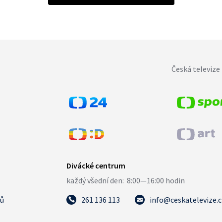
Česká televize 
tů
261 136 113
info@ceskatelevize.