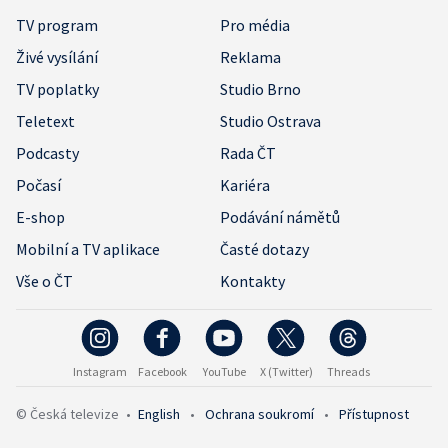
TV program
Pro média
Živé vysílání
Reklama
TV poplatky
Studio Brno
Teletext
Studio Ostrava
Podcasty
Rada ČT
Počasí
Kariéra
E-shop
Podávání námětů
Mobilní a TV aplikace
Časté dotazy
Vše o ČT
Kontakty
Instagram
Facebook
YouTube
X (Twitter)
Threads
© Česká televize
•
English
•
Ochrana soukromí
•
Přístupnost