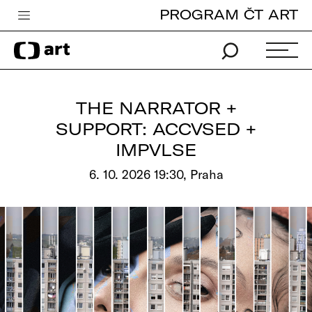
PROGRAM ČT ART
Česká televize
Zpravodajství
Sport
THE NARRATOR +
iVysílání
SUPPORT: ACCVSED +
IMPVLSE
TV program
6. 10. 2026 19:30, Praha
Pro děti
edu
Vše o ČT