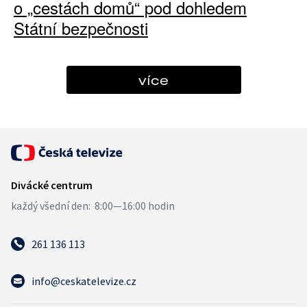
o „cestách domů“ pod dohledem
Státní bezpečnosti
více
261 136 113
info@ceskatelevize.cz