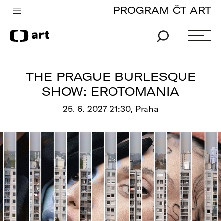
PROGRAM ČT ART
Česká televize
Zpravodajství
Sport
THE PRAGUE BURLESQUE
iVysílání
SHOW: EROTOMANIA
TV program
25. 6. 2027 21:30, Praha
Pro děti
edu
Vše o ČT