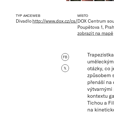
TYP AKCE
WEB
MÍSTO
Divadlo
http://www.dox.cz/cs/
DOX Centrum so
Poupětova 1, Pra
zobrazit na mapě
Trapezistka
FB
uměleckým 
otázky, co 
𝕏
způsobem se
přenáší na 
výtvarnými 
kontextu ga
Tichou a Fi
na kinetick