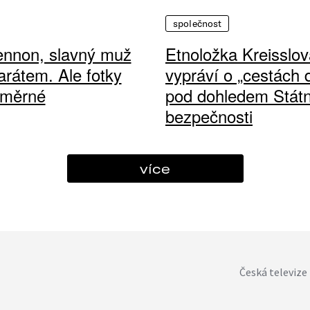
společnost
ennon, slavný muž
Etnoložka Kreisslov
arátem. Ale fotky
vypráví o „cestách
ůměrné
pod dohledem Státn
bezpečnosti
více
Česká televize 