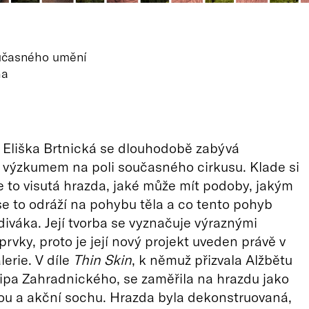
učasného umění
ha
 Eliška Brtnická se dlouhodobě zabývá
výzkumem na poli současného cirkusu. Klade si
je to visutá hrazda, jaké může mít podoby, jakým
 to odráží na pohybu těla a co tento pohyb
diváka. Její tvorba se vyznačuje výraznými
prvky, proto je její nový projekt uveden právě v
lerie. V díle
Thin Skin
, k němuž přizvala Alžbětu
lipa Zahradnického, se zaměřila na hrazdu jako
ou a akční sochu. Hrazda byla dekonstruovaná,