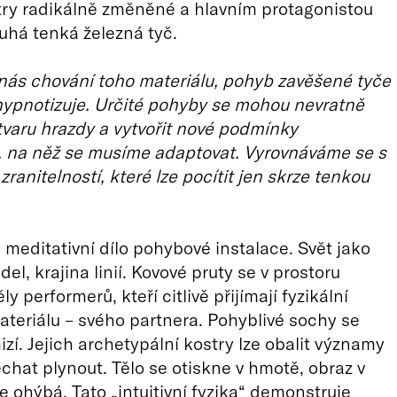
try radikálně změněné a hlavním protagonistou
ouhá tenká železná tyč.
nás chování toho materiálu, pohyb zavěšené tyče
ypnotizuje. Určité pohyby se mohou nevratně
 tvaru hrazdy a vytvořit nové podmínky
y, na něž se musíme adaptovat. Vyrovnáváme se s
zranitelností, které lze pocítit jen skrze tenkou
 meditativní dílo pohybové instalace. Svět jako
el, krajina linií. Kovové pruty se v prostoru
ěly performerů, kteří citlivě přijímají fyzikální
teriálu – svého partnera. Pohyblivé sochy se
izí. Jejich archetypální kostry lze obalit významy
chat plynout. Tělo se otiskne v hmotě, obraz v
se ohýbá. Tato „intuitivní fyzika“ demonstruje