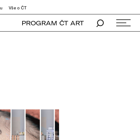
du
Vše o ČT
PROGRAM ČT ART