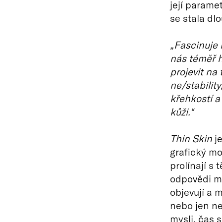
její parame
se stala dl
„Fascinuje 
nás téměř h
projevit na
ne/stabilit
křehkostí a 
kůži.“
Thin Skin
je
grafický mod
prolínají s t
odpovědi ma
objevují a m
nebo jen ne
mysli, čas 