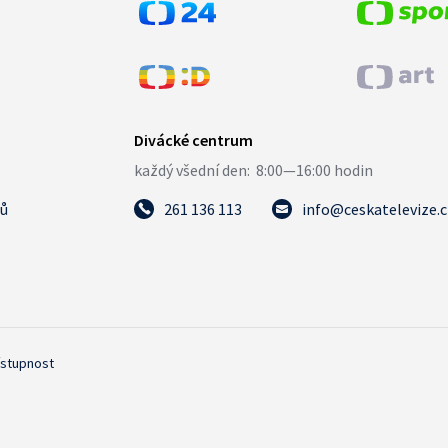
tů
261 136 113
info@ceskatelevize.
ístupnost