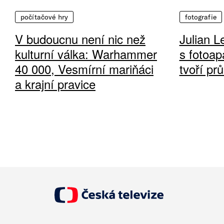
počítačové hry
fotografie
V budoucnu není nic než
Julian L
kulturní válka: Warhammer
s fotoap
40 000, Vesmírní mariňáci
tvoří pr
a krajní pravice