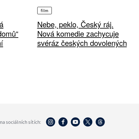
film
á
Nebe, peklo, Český ráj.
 domů“
Nová komedie zachycuje
í
svéráz českých dovolených
na sociálních sítích: