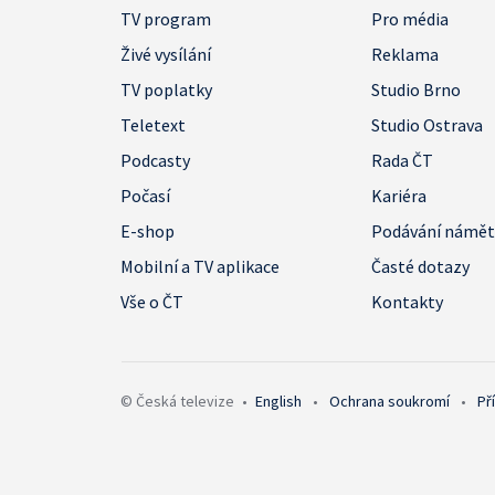
TV program
Pro média
Živé vysílání
Reklama
TV poplatky
Studio Brno
Teletext
Studio Ostrava
Podcasty
Rada ČT
Počasí
Kariéra
E-shop
Podávání námě
Mobilní a TV aplikace
Časté dotazy
Vše o ČT
Kontakty
© Česká televize
•
English
•
Ochrana soukromí
•
Př